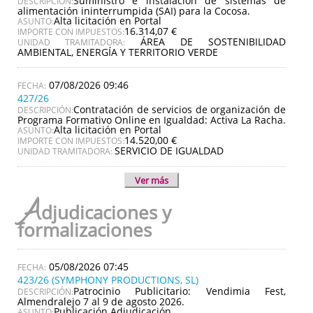
Suministro e instalación de sistemas de
DESCRIPCIÓN:
alimentación ininterrumpida (SAI) para la Cocosa.
Alta licitación en Portal
ASUNTO:
16.314,07 €
IMPORTE CON IMPUESTOS:
ÁREA DE SOSTENIBILIDAD
UNIDAD TRAMITADORA:
AMBIENTAL, ENERGÍA Y TERRITORIO VERDE
07/08/2026 09:46
427/26
Contratación de servicios de organización de
DESCRIPCIÓN:
Programa Formativo Online en Igualdad: Activa La Racha.
Alta licitación en Portal
ASUNTO:
14.520,00 €
IMPORTE CON IMPUESTOS:
SERVICIO DE IGUALDAD
UNIDAD TRAMITADORA:
Ver más
A
djudicaciones y
formalizaciones
05/08/2026 07:45
423/26 (SYMPHONY PRODUCTIONS, SL)
Patrocinio Publicitario: Vendimia Fest,
DESCRIPCIÓN:
Almendralejo 7 al 9 de agosto 2026.
Publicación Adjudicación
ASUNTO: