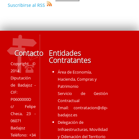
Suscribirse al RSS
Contacto
Entidades
Contratantes
Copyright ©
2014
Área de Economía,
Diputación
Hacienda, Compras y
de Badajoz -
Patrimonio
CIF:
Servicio de Gestión
P0600000D
Contractual
c/ Felipe
Email:
contratacion@dip-
Checa, 23 -
badajoz.es
06071
Delegación de
Badajoz
Infraestructuras, Movilidad
Teléfono: +34
y Odenación del Territorio