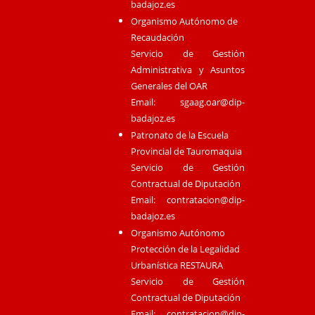
badajoz.es
Organismo Autónomo de
Recaudación
Servicio de Gestión
Administrativa y Asuntos
Generales del OAR
Email:
sgaag.oar@dip-
badajoz.es
Patronato de la Escuela
Provincial de Tauromaquia
Servicio de Gestión
Contractual de Diputación
Email:
contratacion@dip-
badajoz.es
Organismo Autónomo
Protección de la Legalidad
Urbanística RESTAURA
Servicio de Gestión
Contractual de Diputación
Email:
contratacion@dip-