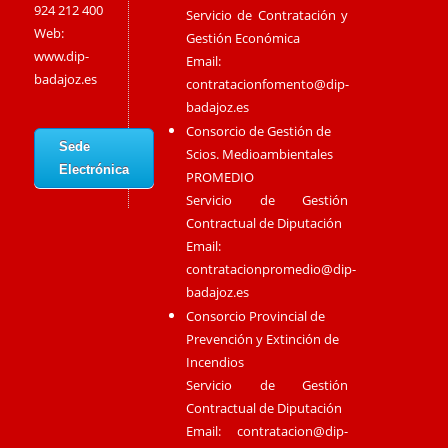
924 212 400
Servicio de Contratación y
Web:
Gestión Económica
www.dip-
Email:
badajoz.es
contratacionfomento@dip-
badajoz.es
Consorcio de Gestión de
Sede
Scios. Medioambientales
Electrónica
PROMEDIO
Servicio de Gestión
Contractual de Diputación
Email:
contratacionpromedio@dip-
badajoz.es
Consorcio Provincial de
Prevención y Extinción de
Incendios
Servicio de Gestión
Contractual de Diputación
Email:
contratacion@dip-