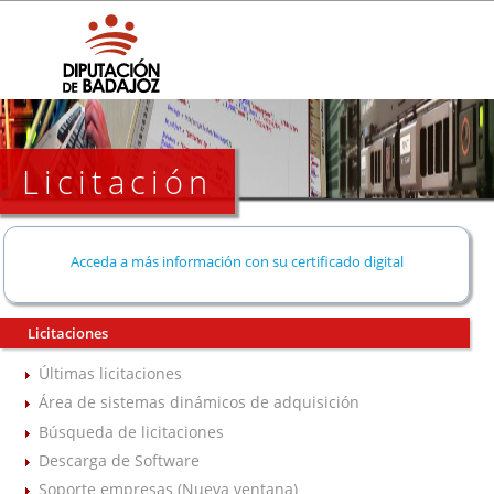
Licitación
Acceda a más información con su certificado digital
Licitaciones
Últimas licitaciones
Área de sistemas dinámicos de adquisición
Búsqueda de licitaciones
Descarga de Software
Soporte empresas (Nueva ventana)