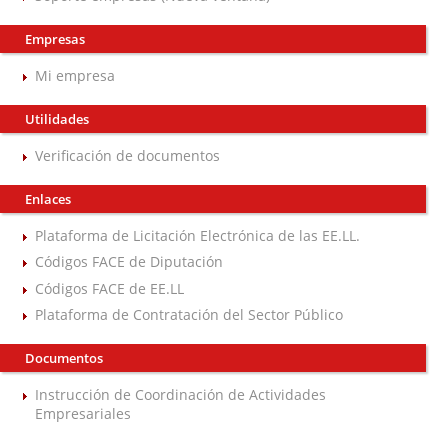
Empresas
Mi empresa
Utilidades
Verificación de documentos
Enlaces
Plataforma de Licitación Electrónica de las EE.LL.
Códigos FACE de Diputación
Códigos FACE de EE.LL
Plataforma de Contratación del Sector Público
Documentos
Instrucción de Coordinación de Actividades
Empresariales