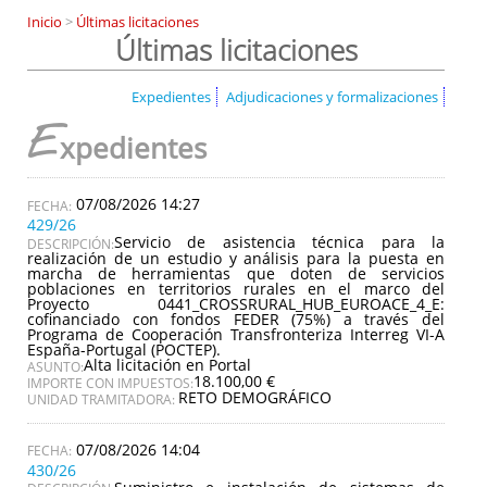
Inicio
>
Últimas licitaciones
Últimas licitaciones
Expedientes
Adjudicaciones y formalizaciones
E
xpedientes
07/08/2026 14:27
429/26
Servicio de asistencia técnica para la
DESCRIPCIÓN:
realización de un estudio y análisis para la puesta en
marcha de herramientas que doten de servicios
poblaciones en territorios rurales en el marco del
Proyecto 0441_CROSSRURAL_HUB_EUROACE_4_E:
cofinanciado con fondos FEDER (75%) a través del
Programa de Cooperación Transfronteriza Interreg VI-A
España-Portugal (POCTEP).
Alta licitación en Portal
ASUNTO:
18.100,00 €
IMPORTE CON IMPUESTOS:
RETO DEMOGRÁFICO
UNIDAD TRAMITADORA:
07/08/2026 14:04
430/26