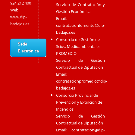
924 212 400
Servicio de Contratación y
Web:
Gestión Económica
www.dip-
Email:
badajoz.es
contratacionfomento@dip-
badajoz.es
Consorcio de Gestión de
Sede
Scios. Medioambientales
Electrónica
PROMEDIO
Servicio de Gestión
Contractual de Diputación
Email:
contratacionpromedio@dip-
badajoz.es
Consorcio Provincial de
Prevención y Extinción de
Incendios
Servicio de Gestión
Contractual de Diputación
Email:
contratacion@dip-