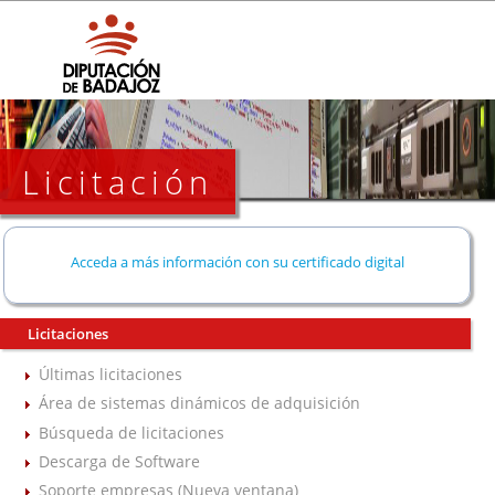
Licitación
Acceda a más información con su certificado digital
Licitaciones
Últimas licitaciones
Área de sistemas dinámicos de adquisición
Búsqueda de licitaciones
Descarga de Software
Soporte empresas (Nueva ventana)