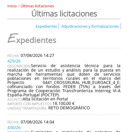
Inicio
>
Últimas licitaciones
Últimas licitaciones
Expedientes
Adjudicaciones y formalizaciones
E
xpedientes
07/08/2026 14:27
429/26
Servicio de asistencia técnica para la
DESCRIPCIÓN:
realización de un estudio y análisis para la puesta en
marcha de herramientas que doten de servicios
poblaciones en territorios rurales en el marco del
Proyecto 0441_CROSSRURAL_HUB_EUROACE_4_E:
cofinanciado con fondos FEDER (75%) a través del
Programa de Cooperación Transfronteriza Interreg VI-A
España-Portugal (POCTEP).
Alta licitación en Portal
ASUNTO:
18.100,00 €
IMPORTE CON IMPUESTOS:
RETO DEMOGRÁFICO
UNIDAD TRAMITADORA:
07/08/2026 14:04
430/26