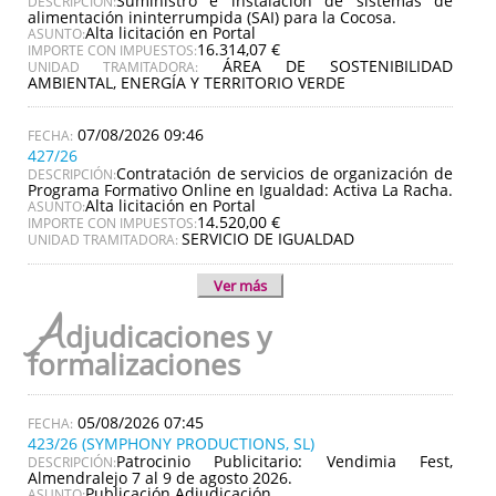
Suministro e instalación de sistemas de
DESCRIPCIÓN:
alimentación ininterrumpida (SAI) para la Cocosa.
Alta licitación en Portal
ASUNTO:
16.314,07 €
IMPORTE CON IMPUESTOS:
ÁREA DE SOSTENIBILIDAD
UNIDAD TRAMITADORA:
AMBIENTAL, ENERGÍA Y TERRITORIO VERDE
07/08/2026 09:46
427/26
Contratación de servicios de organización de
DESCRIPCIÓN:
Programa Formativo Online en Igualdad: Activa La Racha.
Alta licitación en Portal
ASUNTO:
14.520,00 €
IMPORTE CON IMPUESTOS:
SERVICIO DE IGUALDAD
UNIDAD TRAMITADORA:
Ver más
A
djudicaciones y
formalizaciones
05/08/2026 07:45
423/26 (SYMPHONY PRODUCTIONS, SL)
Patrocinio Publicitario: Vendimia Fest,
DESCRIPCIÓN:
Almendralejo 7 al 9 de agosto 2026.
Publicación Adjudicación
ASUNTO: