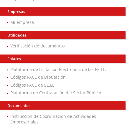
Empresas
Mi empresa
Utilidades
Verificación de documentos
Enlaces
Plataforma de Licitación Electrónica de las EE.LL.
Códigos FACE de Diputación
Códigos FACE de EE.LL
Plataforma de Contratación del Sector Público
Documentos
Instrucción de Coordinación de Actividades
Empresariales