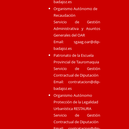
badajoz.es
Organismo Autónomo de
Recaudación
Servicio de Gestión
Administrativa y Asuntos
Generales del OAR
Email:
sgaag.oar@dip-
badajoz.es
Patronato de la Escuela
Provincial de Tauromaquia
Servicio de Gestión
Contractual de Diputación
Email:
contratacion@dip-
badajoz.es
Organismo Autónomo
Protección de la Legalidad
Urbanística RESTAURA
Servicio de Gestión
Contractual de Diputación
Email:
contratacion@dip-