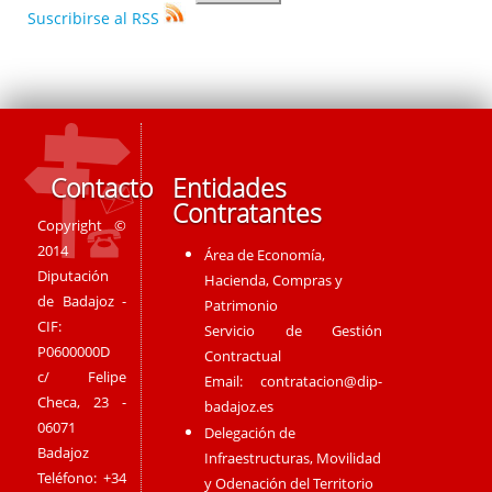
Suscribirse al RSS
Contacto
Entidades
Contratantes
Copyright ©
2014
Área de Economía,
Diputación
Hacienda, Compras y
de Badajoz -
Patrimonio
CIF:
Servicio de Gestión
P0600000D
Contractual
c/ Felipe
Email:
contratacion@dip-
Checa, 23 -
badajoz.es
06071
Delegación de
Badajoz
Infraestructuras, Movilidad
Teléfono: +34
y Odenación del Territorio