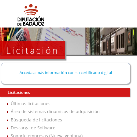
Licitación
Acceda a más información con su certificado digital
Licitaciones
Últimas licitaciones
Área de sistemas dinámicos de adquisición
Búsqueda de licitaciones
Descarga de Software
Soporte empresas (Nueva ventana)