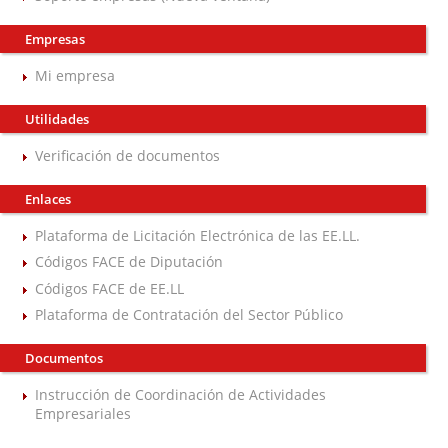
Empresas
Mi empresa
Utilidades
Verificación de documentos
Enlaces
Plataforma de Licitación Electrónica de las EE.LL.
Códigos FACE de Diputación
Códigos FACE de EE.LL
Plataforma de Contratación del Sector Público
Documentos
Instrucción de Coordinación de Actividades
Empresariales