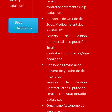
www.dip-
Email:
badajoz.es
contratacionfomento@dip-
badajoz.es
Consorcio de Gestión de
Sede
Scios. Medioambientales
Electrónica
PROMEDIO
Servicio de Gestión
Contractual de Diputación
Email:
contratacionpromedio@dip-
badajoz.es
Consorcio Provincial de
Prevención y Extinción de
Incendios
Servicio de Gestión
Contractual de Diputación
Email:
contratacion@dip-
badajoz.es
Organismo Autónomo de
Recaudación