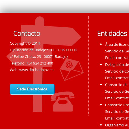
Contacto
Entidades
Copyright © 2014
Área de Econ
Diputación de Badajoz - CIF: P0600000D
Servicio de G
c/ Felipe Checa, 23 - 06071 Badajoz
Email:
contra
Teléfono: +34 924 212 400
Delegación de
Web:
www.dip-badajoz.es
Servicio de C
Email:
contra
Consorcio de
Sede Electrónica
Servicio de G
Email:
contra
Consorcio Pro
Servicio de G
Email:
contra
Organismo A