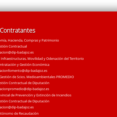
 Contratantes
omía, Hacienda, Compras y Patrimonio
estión Contractual
tacion@dip-badajoz.es
 Infraestructuras, Movilidad y Odenación del Territorio
ontratación y Gestión Económica
tacionfomento@dip-badajoz.es
 Gestión de Scios. Medioambientales PROMEDIO
estión Contractual de Diputación
tacionpromedio@dip-badajoz.es
vincial de Prevención y Extinción de Incendios
estión Contractual de Diputación
tacion@dip-badajoz.es
utónomo de Recaudación