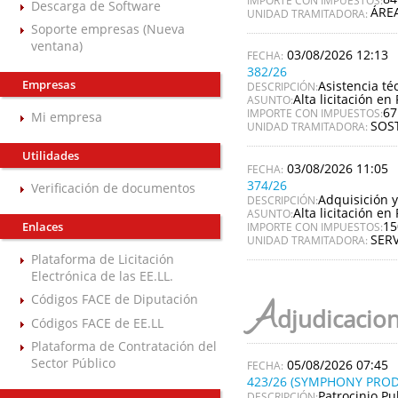
Descarga de Software
ÁRE
UNIDAD TRAMITADORA:
Soporte empresas (Nueva
ventana)
03/08/2026 12:13
382/26
Empresas
Asistencia té
DESCRIPCIÓN:
Alta licitación en 
ASUNTO:
67
IMPORTE CON IMPUESTOS:
Mi empresa
SOS
UNIDAD TRAMITADORA:
Utilidades
03/08/2026 11:05
374/26
Verificación de documentos
Adquisición y
DESCRIPCIÓN:
Alta licitación en 
ASUNTO:
15
Enlaces
IMPORTE CON IMPUESTOS:
SERV
UNIDAD TRAMITADORA:
Plataforma de Licitación
Electrónica de las EE.LL.
Códigos FACE de Diputación
A
djudicacio
Códigos FACE de EE.LL
Plataforma de Contratación del
Sector Público
05/08/2026 07:45
423/26 (SYMPHONY PROD
Patrocinio Pu
DESCRIPCIÓN: