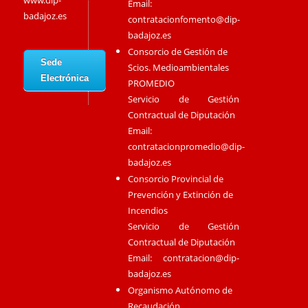
www.dip-
Email:
badajoz.es
contratacionfomento@dip-
badajoz.es
Consorcio de Gestión de
Sede
Scios. Medioambientales
Electrónica
PROMEDIO
Servicio de Gestión
Contractual de Diputación
Email:
contratacionpromedio@dip-
badajoz.es
Consorcio Provincial de
Prevención y Extinción de
Incendios
Servicio de Gestión
Contractual de Diputación
Email:
contratacion@dip-
badajoz.es
Organismo Autónomo de
Recaudación