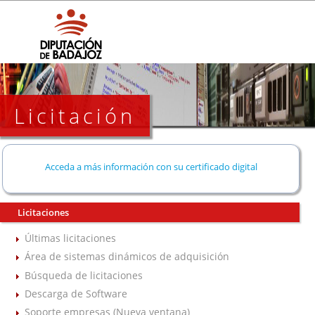
Licitación
Acceda a más información con su certificado digital
Licitaciones
Últimas licitaciones
Área de sistemas dinámicos de adquisición
Búsqueda de licitaciones
Descarga de Software
Soporte empresas (Nueva ventana)