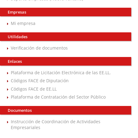
Empresas
Mi empresa
Utilidades
Verificación de documentos
Enlaces
Plataforma de Licitación Electrónica de las EE.LL.
Códigos FACE de Diputación
Códigos FACE de EE.LL
Plataforma de Contratación del Sector Público
Documentos
Instrucción de Coordinación de Actividades
Empresariales