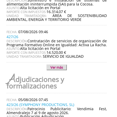
Suministro e instalación de sistemas de
DESCRIPCIÓN:
alimentación ininterrumpida (SAI) para la Cocosa.
Alta licitación en Portal
ASUNTO:
16.314,07 €
IMPORTE CON IMPUESTOS:
ÁREA DE SOSTENIBILIDAD
UNIDAD TRAMITADORA:
AMBIENTAL, ENERGÍA Y TERRITORIO VERDE
07/08/2026 09:46
427/26
Contratación de servicios de organización de
DESCRIPCIÓN:
Programa Formativo Online en Igualdad: Activa La Racha.
Alta licitación en Portal
ASUNTO:
14.520,00 €
IMPORTE CON IMPUESTOS:
SERVICIO DE IGUALDAD
UNIDAD TRAMITADORA:
Ver más
A
djudicaciones y
formalizaciones
05/08/2026 07:45
423/26 (SYMPHONY PRODUCTIONS, SL)
Patrocinio Publicitario: Vendimia Fest,
DESCRIPCIÓN:
Almendralejo 7 al 9 de agosto 2026.
Publicación Adjudicación
ASUNTO: