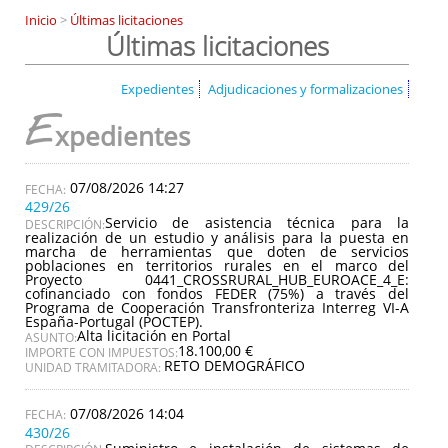
Inicio
>
Últimas licitaciones
Últimas licitaciones
Expedientes
Adjudicaciones y formalizaciones
E
xpedientes
07/08/2026 14:27
429/26
Servicio de asistencia técnica para la
DESCRIPCIÓN:
realización de un estudio y análisis para la puesta en
marcha de herramientas que doten de servicios
poblaciones en territorios rurales en el marco del
Proyecto 0441_CROSSRURAL_HUB_EUROACE_4_E:
cofinanciado con fondos FEDER (75%) a través del
Programa de Cooperación Transfronteriza Interreg VI-A
España-Portugal (POCTEP).
Alta licitación en Portal
ASUNTO:
18.100,00 €
IMPORTE CON IMPUESTOS:
RETO DEMOGRÁFICO
UNIDAD TRAMITADORA:
07/08/2026 14:04
430/26