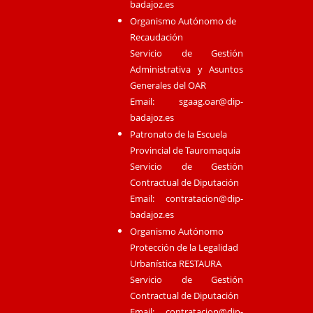
badajoz.es
Organismo Autónomo de
Recaudación
Servicio de Gestión
Administrativa y Asuntos
Generales del OAR
Email:
sgaag.oar@dip-
badajoz.es
Patronato de la Escuela
Provincial de Tauromaquia
Servicio de Gestión
Contractual de Diputación
Email:
contratacion@dip-
badajoz.es
Organismo Autónomo
Protección de la Legalidad
Urbanística RESTAURA
Servicio de Gestión
Contractual de Diputación
Email:
contratacion@dip-