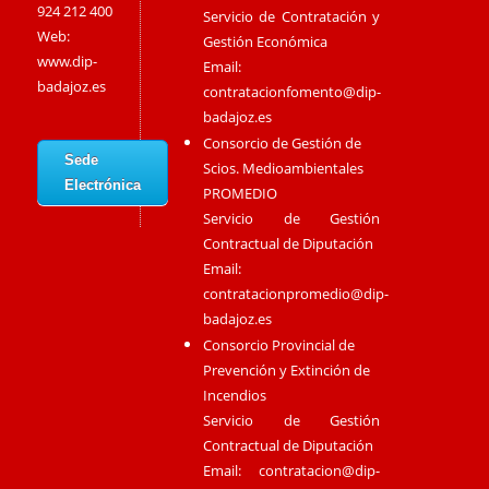
924 212 400
Servicio de Contratación y
Web:
Gestión Económica
www.dip-
Email:
badajoz.es
contratacionfomento@dip-
badajoz.es
Consorcio de Gestión de
Sede
Scios. Medioambientales
Electrónica
PROMEDIO
Servicio de Gestión
Contractual de Diputación
Email:
contratacionpromedio@dip-
badajoz.es
Consorcio Provincial de
Prevención y Extinción de
Incendios
Servicio de Gestión
Contractual de Diputación
Email:
contratacion@dip-