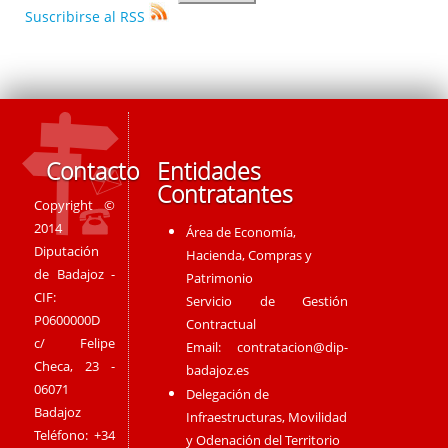
Suscribirse al RSS
Contacto
Entidades
Contratantes
Copyright ©
2014
Área de Economía,
Diputación
Hacienda, Compras y
de Badajoz -
Patrimonio
CIF:
Servicio de Gestión
P0600000D
Contractual
c/ Felipe
Email:
contratacion@dip-
Checa, 23 -
badajoz.es
06071
Delegación de
Badajoz
Infraestructuras, Movilidad
Teléfono: +34
y Odenación del Territorio