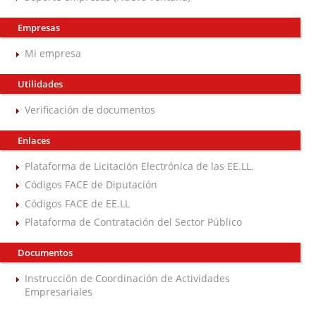
Empresas
Mi empresa
Utilidades
Verificación de documentos
Enlaces
Plataforma de Licitación Electrónica de las EE.LL.
Códigos FACE de Diputación
Códigos FACE de EE.LL
Plataforma de Contratación del Sector Público
Documentos
Instrucción de Coordinación de Actividades
Empresariales