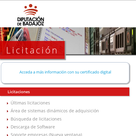
Licitación
Acceda a más información con su certificado digital
Licitaciones
Últimas licitaciones
Área de sistemas dinámicos de adquisición
Búsqueda de licitaciones
Descarga de Software
Soporte empresas (Nueva ventana)