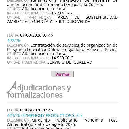
Suministro e instalación de sistemas de
DESCRIPCIÓN:
alimentación ininterrumpida (SAI) para la Cocosa.
Alta licitación en Portal
ASUNTO:
16.314,07 €
IMPORTE CON IMPUESTOS:
ÁREA DE SOSTENIBILIDAD
UNIDAD TRAMITADORA:
AMBIENTAL, ENERGÍA Y TERRITORIO VERDE
07/08/2026 09:46
427/26
Contratación de servicios de organización de
DESCRIPCIÓN:
Programa Formativo Online en Igualdad: Activa La Racha.
Alta licitación en Portal
ASUNTO:
14.520,00 €
IMPORTE CON IMPUESTOS:
SERVICIO DE IGUALDAD
UNIDAD TRAMITADORA:
Ver más
A
djudicaciones y
formalizaciones
05/08/2026 07:45
423/26 (SYMPHONY PRODUCTIONS, SL)
Patrocinio Publicitario: Vendimia Fest,
DESCRIPCIÓN:
Almendralejo 7 al 9 de agosto 2026.
Publicación Adjudicación
ASUNTO: