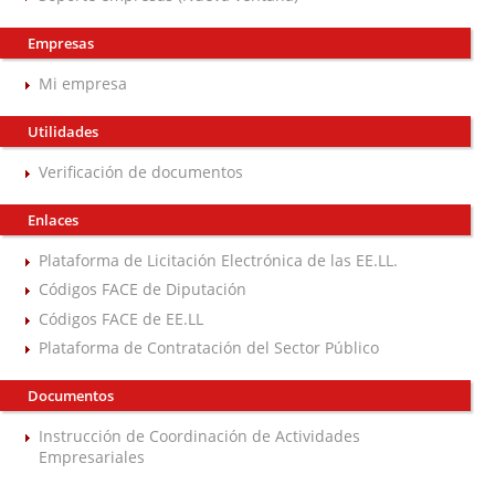
Empresas
Mi empresa
Utilidades
Verificación de documentos
Enlaces
Plataforma de Licitación Electrónica de las EE.LL.
Códigos FACE de Diputación
Códigos FACE de EE.LL
Plataforma de Contratación del Sector Público
Documentos
Instrucción de Coordinación de Actividades
Empresariales