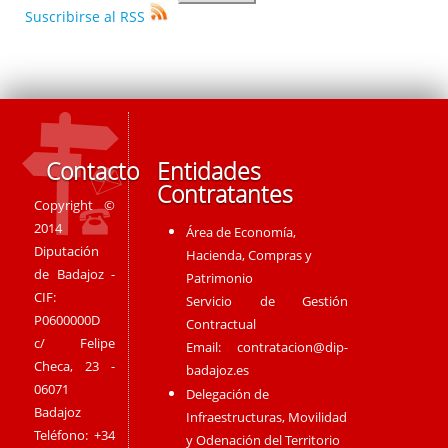
Suscribirse al RSS
Contacto
Entidades
Contratantes
Copyright ©
2014
Área de Economía,
Diputación
Hacienda, Compras y
de Badajoz -
Patrimonio
CIF:
Servicio de Gestión
P0600000D
Contractual
c/ Felipe
Email:
contratacion@dip-
Checa, 23 -
badajoz.es
06071
Delegación de
Badajoz
Infraestructuras, Movilidad
Teléfono: +34
y Odenación del Territorio