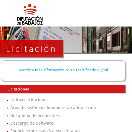
Licitación
Acceda a más información con su certificado digital
Licitaciones
Últimas licitaciones
Área de sistemas dinámicos de adquisición
Búsqueda de licitaciones
Descarga de Software
Soporte empresas (Nueva ventana)