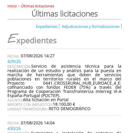
Inicio
>
Últimas licitaciones
Últimas licitaciones
Expedientes
Adjudicaciones y formalizaciones
E
xpedientes
07/08/2026 14:27
429/26
Servicio de asistencia técnica para la
DESCRIPCIÓN:
realización de un estudio y análisis para la puesta en
marcha de herramientas que doten de servicios
poblaciones en territorios rurales en el marco del
Proyecto 0441_CROSSRURAL_HUB_EUROACE_4_E:
cofinanciado con fondos FEDER (75%) a través del
Programa de Cooperación Transfronteriza Interreg VI-A
España-Portugal (POCTEP).
Alta licitación en Portal
ASUNTO:
18.100,00 €
IMPORTE CON IMPUESTOS:
RETO DEMOGRÁFICO
UNIDAD TRAMITADORA:
07/08/2026 14:04
430/26