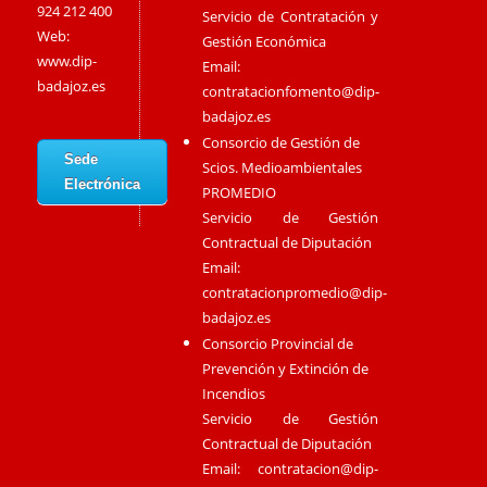
924 212 400
Servicio de Contratación y
Web:
Gestión Económica
www.dip-
Email:
badajoz.es
contratacionfomento@dip-
badajoz.es
Consorcio de Gestión de
Sede
Scios. Medioambientales
Electrónica
PROMEDIO
Servicio de Gestión
Contractual de Diputación
Email:
contratacionpromedio@dip-
badajoz.es
Consorcio Provincial de
Prevención y Extinción de
Incendios
Servicio de Gestión
Contractual de Diputación
Email:
contratacion@dip-