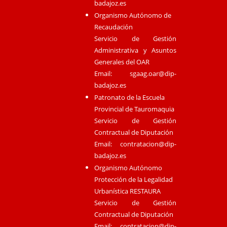
badajoz.es
Organismo Autónomo de
Recaudación
Servicio de Gestión
Administrativa y Asuntos
Generales del OAR
Email:
sgaag.oar@dip-
badajoz.es
Patronato de la Escuela
Provincial de Tauromaquia
Servicio de Gestión
Contractual de Diputación
Email:
contratacion@dip-
badajoz.es
Organismo Autónomo
Protección de la Legalidad
Urbanística RESTAURA
Servicio de Gestión
Contractual de Diputación
Email:
contratacion@dip-