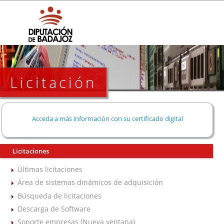
Licitación
Acceda a más información con su certificado digital
Licitaciones
Últimas licitaciones
Área de sistemas dinámicos de adquisición
Búsqueda de licitaciones
Descarga de Software
Soporte empresas (Nueva ventana)