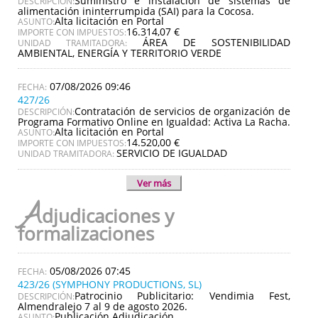
Suministro e instalación de sistemas de
DESCRIPCIÓN:
alimentación ininterrumpida (SAI) para la Cocosa.
Alta licitación en Portal
ASUNTO:
16.314,07 €
IMPORTE CON IMPUESTOS:
ÁREA DE SOSTENIBILIDAD
UNIDAD TRAMITADORA:
AMBIENTAL, ENERGÍA Y TERRITORIO VERDE
07/08/2026 09:46
427/26
Contratación de servicios de organización de
DESCRIPCIÓN:
Programa Formativo Online en Igualdad: Activa La Racha.
Alta licitación en Portal
ASUNTO:
14.520,00 €
IMPORTE CON IMPUESTOS:
SERVICIO DE IGUALDAD
UNIDAD TRAMITADORA:
Ver más
A
djudicaciones y
formalizaciones
05/08/2026 07:45
423/26 (SYMPHONY PRODUCTIONS, SL)
Patrocinio Publicitario: Vendimia Fest,
DESCRIPCIÓN:
Almendralejo 7 al 9 de agosto 2026.
Publicación Adjudicación
ASUNTO: