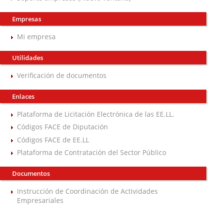
Empresas
Mi empresa
Utilidades
Verificación de documentos
Enlaces
Plataforma de Licitación Electrónica de las EE.LL.
Códigos FACE de Diputación
Códigos FACE de EE.LL
Plataforma de Contratación del Sector Público
Documentos
Instrucción de Coordinación de Actividades
Empresariales