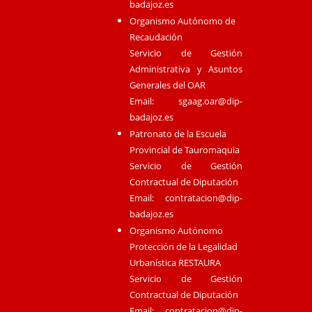
badajoz.es
Organismo Autónomo de
Recaudación
Servicio de Gestión
Administrativa y Asuntos
Generales del OAR
Email:
sgaag.oar@dip-
badajoz.es
Patronato de la Escuela
Provincial de Tauromaquia
Servicio de Gestión
Contractual de Diputación
Email:
contratacion@dip-
badajoz.es
Organismo Autónomo
Protección de la Legalidad
Urbanística RESTAURA
Servicio de Gestión
Contractual de Diputación
Email:
contratacion@dip-