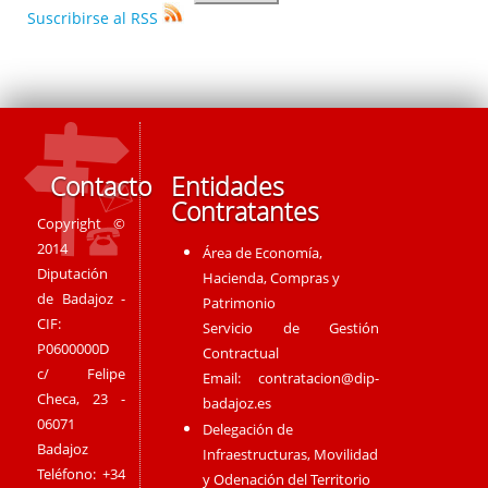
Suscribirse al RSS
Contacto
Entidades
Contratantes
Copyright ©
2014
Área de Economía,
Diputación
Hacienda, Compras y
de Badajoz -
Patrimonio
CIF:
Servicio de Gestión
P0600000D
Contractual
c/ Felipe
Email:
contratacion@dip-
Checa, 23 -
badajoz.es
06071
Delegación de
Badajoz
Infraestructuras, Movilidad
Teléfono: +34
y Odenación del Territorio