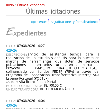
Inicio
>
Últimas licitaciones
Últimas licitaciones
Expedientes
Adjudicaciones y formalizaciones
E
xpedientes
07/08/2026 14:27
429/26
Servicio de asistencia técnica para la
DESCRIPCIÓN:
realización de un estudio y análisis para la puesta en
marcha de herramientas que doten de servicios
poblaciones en territorios rurales en el marco del
Proyecto 0441_CROSSRURAL_HUB_EUROACE_4_E:
cofinanciado con fondos FEDER (75%) a través del
Programa de Cooperación Transfronteriza Interreg VI-A
España-Portugal (POCTEP).
Alta licitación en Portal
ASUNTO:
18.100,00 €
IMPORTE CON IMPUESTOS:
RETO DEMOGRÁFICO
UNIDAD TRAMITADORA:
07/08/2026 14:04
430/26