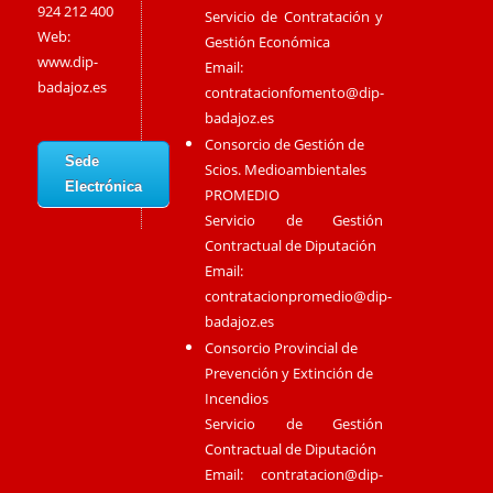
924 212 400
Servicio de Contratación y
Web:
Gestión Económica
www.dip-
Email:
badajoz.es
contratacionfomento@dip-
badajoz.es
Consorcio de Gestión de
Sede
Scios. Medioambientales
Electrónica
PROMEDIO
Servicio de Gestión
Contractual de Diputación
Email:
contratacionpromedio@dip-
badajoz.es
Consorcio Provincial de
Prevención y Extinción de
Incendios
Servicio de Gestión
Contractual de Diputación
Email:
contratacion@dip-