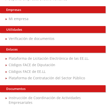
Empresas
Mi empresa
Utilidades
Verificación de documentos
Enlaces
Plataforma de Licitación Electrónica de las EE.LL.
Códigos FACE de Diputación
Códigos FACE de EE.LL
Plataforma de Contratación del Sector Público
Documentos
Instrucción de Coordinación de Actividades
Empresariales