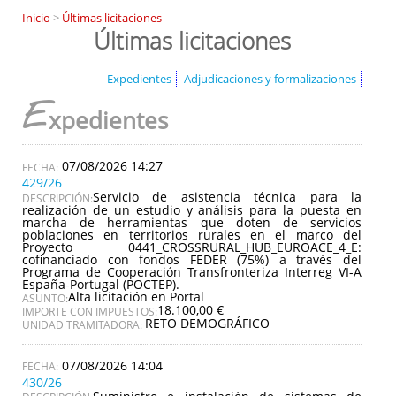
Inicio
>
Últimas licitaciones
Últimas licitaciones
Expedientes
Adjudicaciones y formalizaciones
E
xpedientes
07/08/2026 14:27
429/26
Servicio de asistencia técnica para la
DESCRIPCIÓN:
realización de un estudio y análisis para la puesta en
marcha de herramientas que doten de servicios
poblaciones en territorios rurales en el marco del
Proyecto 0441_CROSSRURAL_HUB_EUROACE_4_E:
cofinanciado con fondos FEDER (75%) a través del
Programa de Cooperación Transfronteriza Interreg VI-A
España-Portugal (POCTEP).
Alta licitación en Portal
ASUNTO:
18.100,00 €
IMPORTE CON IMPUESTOS:
RETO DEMOGRÁFICO
UNIDAD TRAMITADORA:
07/08/2026 14:04
430/26