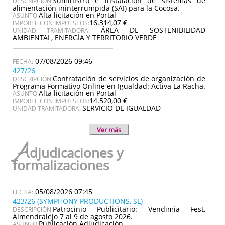
Suministro e instalación de sistemas de
DESCRIPCIÓN:
alimentación ininterrumpida (SAI) para la Cocosa.
Alta licitación en Portal
ASUNTO:
16.314,07 €
IMPORTE CON IMPUESTOS:
ÁREA DE SOSTENIBILIDAD
UNIDAD TRAMITADORA:
AMBIENTAL, ENERGÍA Y TERRITORIO VERDE
07/08/2026 09:46
427/26
Contratación de servicios de organización de
DESCRIPCIÓN:
Programa Formativo Online en Igualdad: Activa La Racha.
Alta licitación en Portal
ASUNTO:
14.520,00 €
IMPORTE CON IMPUESTOS:
SERVICIO DE IGUALDAD
UNIDAD TRAMITADORA:
Ver más
A
djudicaciones y
formalizaciones
05/08/2026 07:45
423/26 (SYMPHONY PRODUCTIONS, SL)
Patrocinio Publicitario: Vendimia Fest,
DESCRIPCIÓN:
Almendralejo 7 al 9 de agosto 2026.
Publicación Adjudicación
ASUNTO: