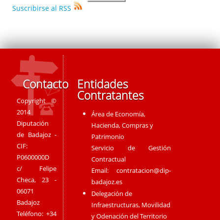
Suscribirse al RSS
Contacto
Entidades
Contratantes
Copyright ©
2014
Área de Economía,
Diputación
Hacienda, Compras y
de Badajoz -
Patrimonio
CIF:
Servicio de Gestión
P0600000D
Contractual
c/ Felipe
Email:
contratacion@dip-
Checa, 23 -
badajoz.es
06071
Delegación de
Badajoz
Infraestructuras, Movilidad
Teléfono: +34
y Odenación del Territorio