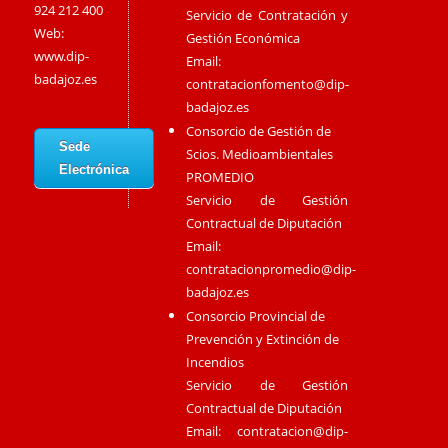
924 212 400
Servicio de Contratación y
Web:
Gestión Económica
www.dip-
Email:
badajoz.es
contratacionfomento@dip-
badajoz.es
Consorcio de Gestión de
Sede
Scios. Medioambientales
Electrónica
PROMEDIO
Servicio de Gestión
Contractual de Diputación
Email:
contratacionpromedio@dip-
badajoz.es
Consorcio Provincial de
Prevención y Extinción de
Incendios
Servicio de Gestión
Contractual de Diputación
Email:
contratacion@dip-