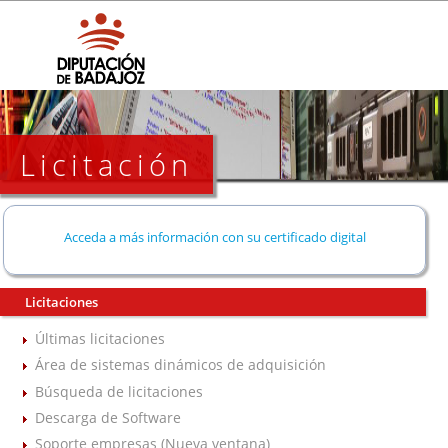
Licitación
Acceda a más información con su certificado digital
Licitaciones
Últimas licitaciones
Área de sistemas dinámicos de adquisición
Búsqueda de licitaciones
Descarga de Software
Soporte empresas (Nueva ventana)