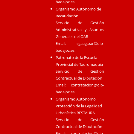
badajoz.es
Organismo Autónomo de
Recaudación
Servicio de Gestión
Administrativa y Asuntos
Generales del OAR
Email:
sgaag.oar@dip-
badajoz.es
Patronato de la Escuela
Provincial de Tauromaquia
Servicio de Gestión
Contractual de Diputación
Email:
contratacion@dip-
badajoz.es
Organismo Autónomo
Protección de la Legalidad
Urbanística RESTAURA
Servicio de Gestión
Contractual de Diputación
Email:
contratacion@dip-