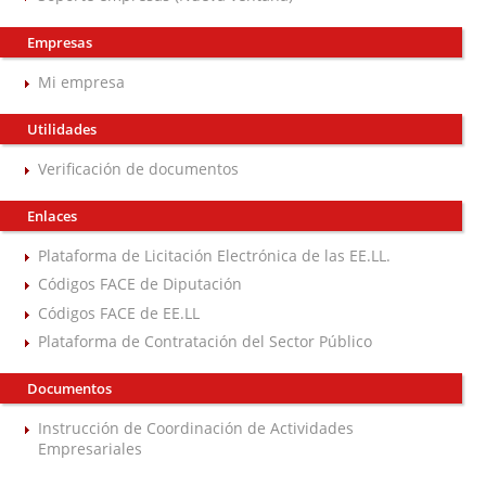
Empresas
Mi empresa
Utilidades
Verificación de documentos
Enlaces
Plataforma de Licitación Electrónica de las EE.LL.
Códigos FACE de Diputación
Códigos FACE de EE.LL
Plataforma de Contratación del Sector Público
Documentos
Instrucción de Coordinación de Actividades
Empresariales