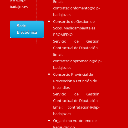
www.dip-
Email:
badajoz.es
contratacionfomento@dip-
badajoz.es
Consorcio de Gestión de
Sede
Scios. Medioambientales
Electrónica
PROMEDIO
Servicio de Gestión
Contractual de Diputación
Email:
contratacionpromedio@dip-
badajoz.es
Consorcio Provincial de
Prevención y Extinción de
Incendios
Servicio de Gestión
Contractual de Diputación
Email:
contratacion@dip-
badajoz.es
Organismo Autónomo de
Recaudación