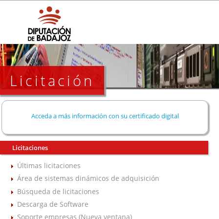
Licitación
Acceda a más información con su certificado digital
Licitaciones
Últimas licitaciones
Área de sistemas dinámicos de adquisición
Búsqueda de licitaciones
Descarga de Software
Soporte empresas (Nueva ventana)