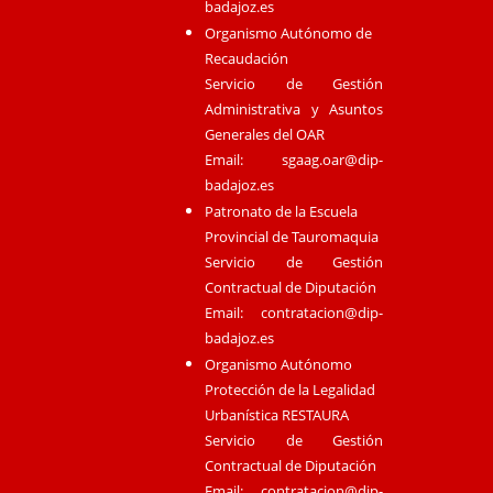
badajoz.es
Organismo Autónomo de
Recaudación
Servicio de Gestión
Administrativa y Asuntos
Generales del OAR
Email:
sgaag.oar@dip-
badajoz.es
Patronato de la Escuela
Provincial de Tauromaquia
Servicio de Gestión
Contractual de Diputación
Email:
contratacion@dip-
badajoz.es
Organismo Autónomo
Protección de la Legalidad
Urbanística RESTAURA
Servicio de Gestión
Contractual de Diputación
Email:
contratacion@dip-