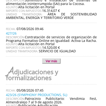
Suministro e instalación de sistemas de
DESCRIPCIÓN:
alimentación ininterrumpida (SAI) para la Cocosa.
Alta licitación en Portal
ASUNTO:
16.314,07 €
IMPORTE CON IMPUESTOS:
ÁREA DE SOSTENIBILIDAD
UNIDAD TRAMITADORA:
AMBIENTAL, ENERGÍA Y TERRITORIO VERDE
07/08/2026 09:46
427/26
Contratación de servicios de organización de
DESCRIPCIÓN:
Programa Formativo Online en Igualdad: Activa La Racha.
Alta licitación en Portal
ASUNTO:
14.520,00 €
IMPORTE CON IMPUESTOS:
SERVICIO DE IGUALDAD
UNIDAD TRAMITADORA:
Ver más
A
djudicaciones y
formalizaciones
05/08/2026 07:45
423/26 (SYMPHONY PRODUCTIONS, SL)
Patrocinio Publicitario: Vendimia Fest,
DESCRIPCIÓN:
Almendralejo 7 al 9 de agosto 2026.
Publicación Adjudicación
ASUNTO: