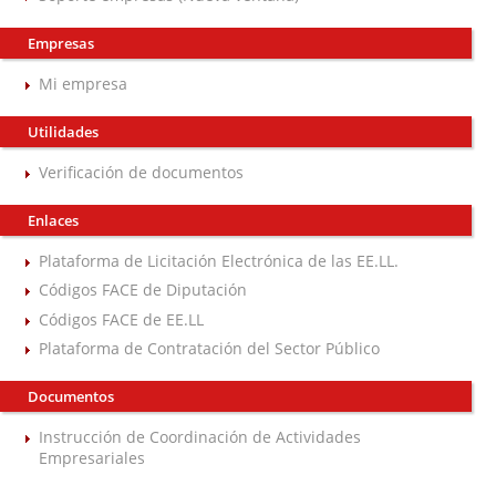
Empresas
Mi empresa
Utilidades
Verificación de documentos
Enlaces
Plataforma de Licitación Electrónica de las EE.LL.
Códigos FACE de Diputación
Códigos FACE de EE.LL
Plataforma de Contratación del Sector Público
Documentos
Instrucción de Coordinación de Actividades
Empresariales