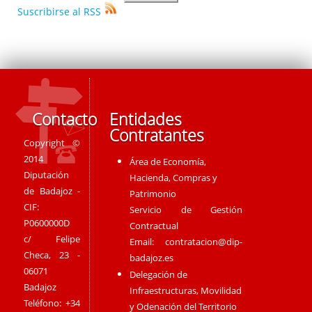
Suscribirse al RSS
Contacto
Entidades
Contratantes
Copyright ©
2014
Área de Economía,
Diputación
Hacienda, Compras y
de Badajoz -
Patrimonio
CIF:
Servicio de Gestión
P0600000D
Contractual
c/ Felipe
Email:
contratacion@dip-
Checa, 23 -
badajoz.es
06071
Delegación de
Badajoz
Infraestructuras, Movilidad
Teléfono: +34
y Odenación del Territorio