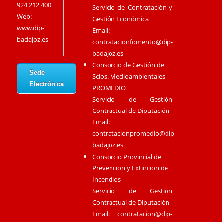
924 212 400
Servicio de Contratación y
Web:
Gestión Económica
www.dip-
Email:
badajoz.es
contratacionfomento@dip-
badajoz.es
Consorcio de Gestión de
Sede
Scios. Medioambientales
Electrónica
PROMEDIO
Servicio de Gestión
Contractual de Diputación
Email:
contratacionpromedio@dip-
badajoz.es
Consorcio Provincial de
Prevención y Extinción de
Incendios
Servicio de Gestión
Contractual de Diputación
Email:
contratacion@dip-