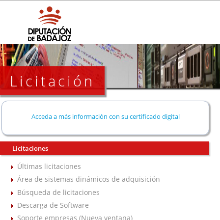
Licitación
Acceda a más información con su certificado digital
Licitaciones
Últimas licitaciones
Área de sistemas dinámicos de adquisición
Búsqueda de licitaciones
Descarga de Software
Soporte empresas (Nueva ventana)