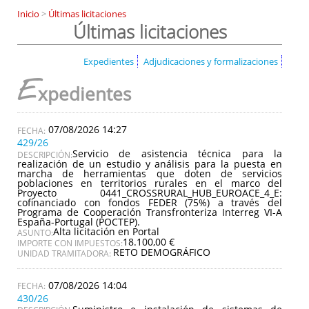
Inicio
>
Últimas licitaciones
Últimas licitaciones
Expedientes
Adjudicaciones y formalizaciones
E
xpedientes
07/08/2026 14:27
429/26
Servicio de asistencia técnica para la
DESCRIPCIÓN:
realización de un estudio y análisis para la puesta en
marcha de herramientas que doten de servicios
poblaciones en territorios rurales en el marco del
Proyecto 0441_CROSSRURAL_HUB_EUROACE_4_E:
cofinanciado con fondos FEDER (75%) a través del
Programa de Cooperación Transfronteriza Interreg VI-A
España-Portugal (POCTEP).
Alta licitación en Portal
ASUNTO:
18.100,00 €
IMPORTE CON IMPUESTOS:
RETO DEMOGRÁFICO
UNIDAD TRAMITADORA:
07/08/2026 14:04
430/26