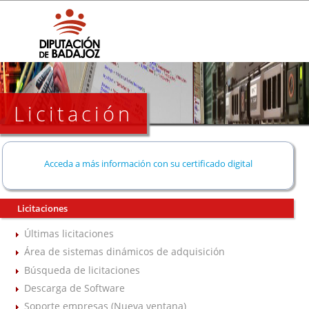
Licitación
Acceda a más información con su certificado digital
Licitaciones
Últimas licitaciones
Área de sistemas dinámicos de adquisición
Búsqueda de licitaciones
Descarga de Software
Soporte empresas (Nueva ventana)