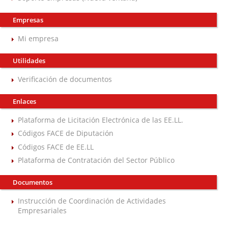
Empresas
Mi empresa
Utilidades
Verificación de documentos
Enlaces
Plataforma de Licitación Electrónica de las EE.LL.
Códigos FACE de Diputación
Códigos FACE de EE.LL
Plataforma de Contratación del Sector Público
Documentos
Instrucción de Coordinación de Actividades
Empresariales