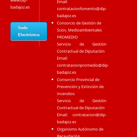
www.dip-
Email:
badajoz.es
contratacionfomento@dip-
badajoz.es
Consorcio de Gestión de
Sede
Scios. Medioambientales
Electrónica
PROMEDIO
Servicio de Gestión
Contractual de Diputación
Email:
contratacionpromedio@dip-
badajoz.es
Consorcio Provincial de
Prevención y Extinción de
Incendios
Servicio de Gestión
Contractual de Diputación
Email:
contratacion@dip-
badajoz.es
Organismo Autónomo de
Recaudación