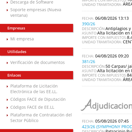
Descarga de Software
ÁRE
UNIDAD TRAMITADORA:
Soporte empresas (Nueva
ventana)
06/08/2026 13:13
390/26
Empresas
Antiplagios y 
DESCRIPCIÓN:
Alta licitación en 
ASUNTO:
8.
IMPORTE CON IMPUESTOS:
Mi empresa
CEN
UNIDAD TRAMITADORA:
Utilidades
04/08/2026 09:20
381/26
Verificación de documentos
50 Carpas/ ja
DESCRIPCIÓN:
Alta licitación en 
ASUNTO:
84
Enlaces
IMPORTE CON IMPUESTOS:
ÁRE
UNIDAD TRAMITADORA:
Plataforma de Licitación
Electrónica de las EE.LL.
Códigos FACE de Diputación
A
djudicacio
Códigos FACE de EE.LL
Plataforma de Contratación del
Sector Público
05/08/2026 07:45
423/26 (SYMPHONY PROD
Patrocinio Pu
DESCRIPCIÓN: