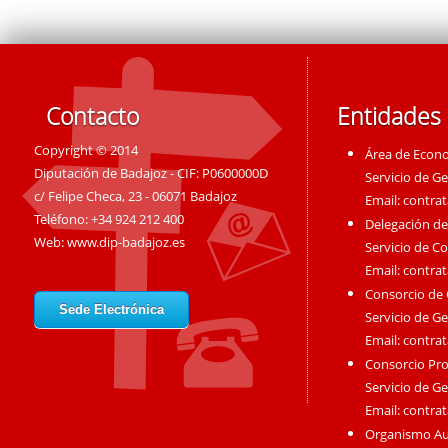
Contacto
Entidades
Copyright © 2014
Área de Econ
Diputación de Badajoz - CIF: P0600000D
Servicio de G
c/ Felipe Checa, 23 - 06071 Badajoz
Email:
contra
Teléfono: +34 924 212 400
Delegación de
Web:
www.dip-badajoz.es
Servicio de C
Email:
contra
Consorcio de
Sede Electrónica
Servicio de G
Email:
contra
Consorcio Pro
Servicio de G
Email:
contra
Organismo A