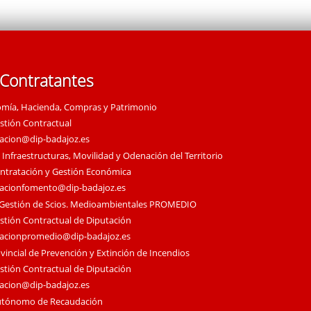
 Contratantes
omía, Hacienda, Compras y Patrimonio
estión Contractual
tacion@dip-badajoz.es
 Infraestructuras, Movilidad y Odenación del Territorio
ontratación y Gestión Económica
tacionfomento@dip-badajoz.es
 Gestión de Scios. Medioambientales PROMEDIO
estión Contractual de Diputación
tacionpromedio@dip-badajoz.es
vincial de Prevención y Extinción de Incendios
estión Contractual de Diputación
tacion@dip-badajoz.es
utónomo de Recaudación