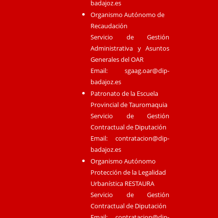
badajoz.es
Organismo Autónomo de
Recaudación
Servicio de Gestión
Administrativa y Asuntos
Generales del OAR
Email:
sgaag.oar@dip-
badajoz.es
Patronato de la Escuela
Provincial de Tauromaquia
Servicio de Gestión
Contractual de Diputación
Email:
contratacion@dip-
badajoz.es
Organismo Autónomo
Protección de la Legalidad
Urbanística RESTAURA
Servicio de Gestión
Contractual de Diputación
Email:
contratacion@dip-