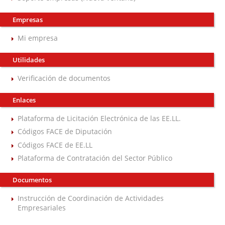
Empresas
Mi empresa
Utilidades
Verificación de documentos
Enlaces
Plataforma de Licitación Electrónica de las EE.LL.
Códigos FACE de Diputación
Códigos FACE de EE.LL
Plataforma de Contratación del Sector Público
Documentos
Instrucción de Coordinación de Actividades
Empresariales