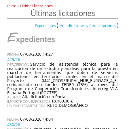
Inicio
>
Últimas licitaciones
Últimas licitaciones
Expedientes
Adjudicaciones y formalizaciones
E
xpedientes
07/08/2026 14:27
429/26
Servicio de asistencia técnica para la
DESCRIPCIÓN:
realización de un estudio y análisis para la puesta en
marcha de herramientas que doten de servicios
poblaciones en territorios rurales en el marco del
Proyecto 0441_CROSSRURAL_HUB_EUROACE_4_E:
cofinanciado con fondos FEDER (75%) a través del
Programa de Cooperación Transfronteriza Interreg VI-A
España-Portugal (POCTEP).
Alta licitación en Portal
ASUNTO:
18.100,00 €
IMPORTE CON IMPUESTOS:
RETO DEMOGRÁFICO
UNIDAD TRAMITADORA:
07/08/2026 14:04
430/26