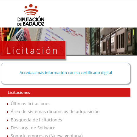
Licitación
Acceda a más información con su certificado digital
Licitaciones
Últimas licitaciones
Área de sistemas dinámicos de adquisición
Búsqueda de licitaciones
Descarga de Software
Soporte empresas (Nueva ventana)