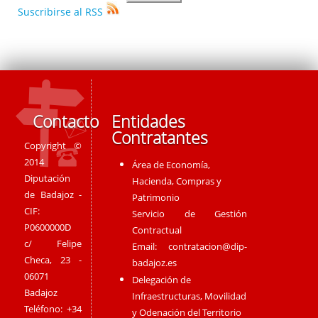
Suscribirse al RSS
Contacto
Entidades
Contratantes
Copyright ©
2014
Área de Economía,
Diputación
Hacienda, Compras y
de Badajoz -
Patrimonio
CIF:
Servicio de Gestión
P0600000D
Contractual
c/ Felipe
Email:
contratacion@dip-
Checa, 23 -
badajoz.es
06071
Delegación de
Badajoz
Infraestructuras, Movilidad
Teléfono: +34
y Odenación del Territorio