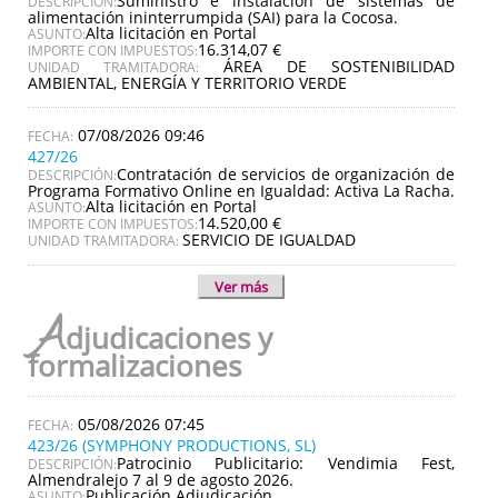
Suministro e instalación de sistemas de
DESCRIPCIÓN:
alimentación ininterrumpida (SAI) para la Cocosa.
Alta licitación en Portal
ASUNTO:
16.314,07 €
IMPORTE CON IMPUESTOS:
ÁREA DE SOSTENIBILIDAD
UNIDAD TRAMITADORA:
AMBIENTAL, ENERGÍA Y TERRITORIO VERDE
07/08/2026 09:46
427/26
Contratación de servicios de organización de
DESCRIPCIÓN:
Programa Formativo Online en Igualdad: Activa La Racha.
Alta licitación en Portal
ASUNTO:
14.520,00 €
IMPORTE CON IMPUESTOS:
SERVICIO DE IGUALDAD
UNIDAD TRAMITADORA:
Ver más
A
djudicaciones y
formalizaciones
05/08/2026 07:45
423/26 (SYMPHONY PRODUCTIONS, SL)
Patrocinio Publicitario: Vendimia Fest,
DESCRIPCIÓN:
Almendralejo 7 al 9 de agosto 2026.
Publicación Adjudicación
ASUNTO: