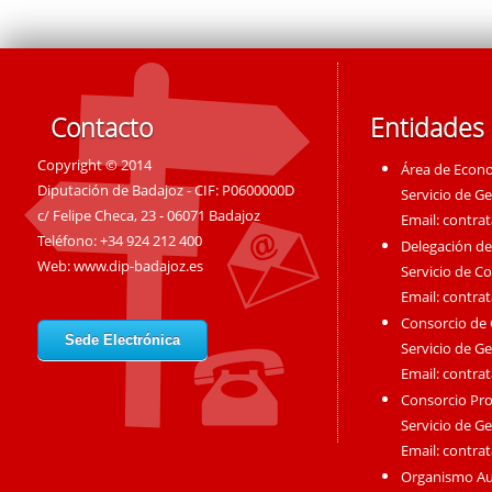
Contacto
Entidades
Copyright © 2014
Área de Econ
Diputación de Badajoz - CIF: P0600000D
Servicio de G
c/ Felipe Checa, 23 - 06071 Badajoz
Email:
contra
Teléfono: +34 924 212 400
Delegación de
Web:
www.dip-badajoz.es
Servicio de C
Email:
contra
Consorcio de
Sede Electrónica
Servicio de G
Email:
contra
Consorcio Pro
Servicio de G
Email:
contra
Organismo A