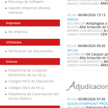
Descarga de Software
ÁRE
UNIDAD TRAMITADORA:
Soporte empresas (Nueva
ventana)
06/08/2026 13:13
390/26
Empresas
Antiplagios y 
DESCRIPCIÓN:
Alta licitación en 
ASUNTO:
8.
IMPORTE CON IMPUESTOS:
Mi empresa
CEN
UNIDAD TRAMITADORA:
Utilidades
04/08/2026 09:20
381/26
Verificación de documentos
50 Carpas/ ja
DESCRIPCIÓN:
Alta licitación en 
ASUNTO:
84
Enlaces
IMPORTE CON IMPUESTOS:
ÁRE
UNIDAD TRAMITADORA:
Plataforma de Licitación
Electrónica de las EE.LL.
Códigos FACE de Diputación
A
djudicacio
Códigos FACE de EE.LL
Plataforma de Contratación del
Sector Público
05/08/2026 07:45
423/26 (SYMPHONY PROD
Patrocinio Pu
DESCRIPCIÓN: