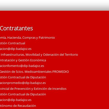
 Contratantes
omía, Hacienda, Compras y Patrimonio
estión Contractual
tacion@dip-badajoz.es
 Infraestructuras, Movilidad y Odenación del Territorio
ontratación y Gestión Económica
tacionfomento@dip-badajoz.es
 Gestión de Scios. Medioambientales PROMEDIO
estión Contractual de Diputación
tacionpromedio@dip-badajoz.es
vincial de Prevención y Extinción de Incendios
estión Contractual de Diputación
tacion@dip-badajoz.es
utónomo de Recaudación