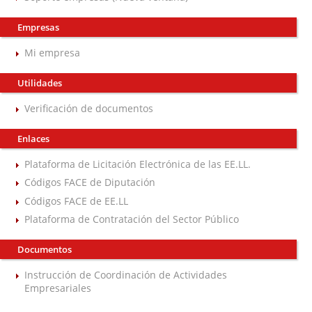
Empresas
Mi empresa
Utilidades
Verificación de documentos
Enlaces
Plataforma de Licitación Electrónica de las EE.LL.
Códigos FACE de Diputación
Códigos FACE de EE.LL
Plataforma de Contratación del Sector Público
Documentos
Instrucción de Coordinación de Actividades
Empresariales