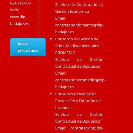
924 212 400
Servicio de Contratación y
Web:
Gestión Económica
www.dip-
Email:
badajoz.es
contratacionfomento@dip-
badajoz.es
Consorcio de Gestión de
Sede
Scios. Medioambientales
Electrónica
PROMEDIO
Servicio de Gestión
Contractual de Diputación
Email:
contratacionpromedio@dip-
badajoz.es
Consorcio Provincial de
Prevención y Extinción de
Incendios
Servicio de Gestión
Contractual de Diputación
Email:
contratacion@dip-