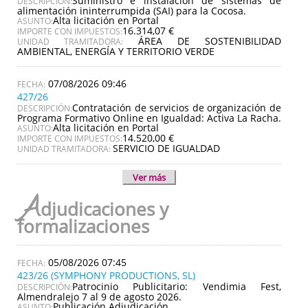
Suministro e instalación de sistemas de
DESCRIPCIÓN:
alimentación ininterrumpida (SAI) para la Cocosa.
Alta licitación en Portal
ASUNTO:
16.314,07 €
IMPORTE CON IMPUESTOS:
ÁREA DE SOSTENIBILIDAD
UNIDAD TRAMITADORA:
AMBIENTAL, ENERGÍA Y TERRITORIO VERDE
07/08/2026 09:46
427/26
Contratación de servicios de organización de
DESCRIPCIÓN:
Programa Formativo Online en Igualdad: Activa La Racha.
Alta licitación en Portal
ASUNTO:
14.520,00 €
IMPORTE CON IMPUESTOS:
SERVICIO DE IGUALDAD
UNIDAD TRAMITADORA:
Ver más
A
djudicaciones y
formalizaciones
05/08/2026 07:45
423/26 (SYMPHONY PRODUCTIONS, SL)
Patrocinio Publicitario: Vendimia Fest,
DESCRIPCIÓN:
Almendralejo 7 al 9 de agosto 2026.
Publicación Adjudicación
ASUNTO: