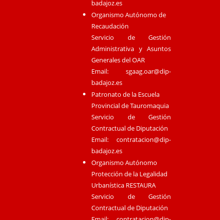
badajoz.es
Organismo Autónomo de
Recaudación
Servicio de Gestión
Administrativa y Asuntos
Generales del OAR
Email:
sgaag.oar@dip-
badajoz.es
Patronato de la Escuela
Provincial de Tauromaquia
Servicio de Gestión
Contractual de Diputación
Email:
contratacion@dip-
badajoz.es
Organismo Autónomo
Protección de la Legalidad
Urbanística RESTAURA
Servicio de Gestión
Contractual de Diputación
Email:
contratacion@dip-