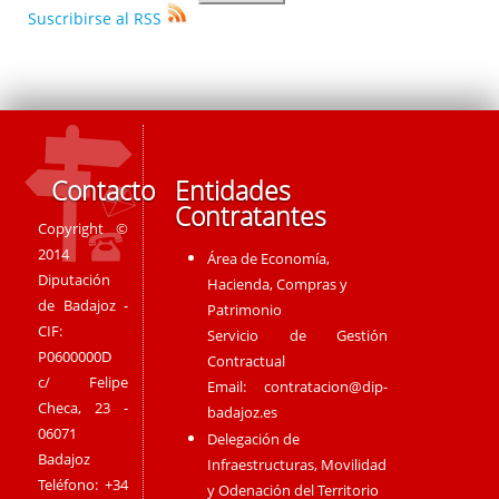
Suscribirse al RSS
Contacto
Entidades
Contratantes
Copyright ©
2014
Área de Economía,
Diputación
Hacienda, Compras y
de Badajoz -
Patrimonio
CIF:
Servicio de Gestión
P0600000D
Contractual
c/ Felipe
Email:
contratacion@dip-
Checa, 23 -
badajoz.es
06071
Delegación de
Badajoz
Infraestructuras, Movilidad
Teléfono: +34
y Odenación del Territorio