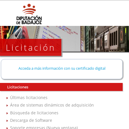
Licitación
Acceda a más información con su certificado digital
Licitaciones
Últimas licitaciones
Área de sistemas dinámicos de adquisición
Búsqueda de licitaciones
Descarga de Software
Soporte empresas (Nueva ventana)