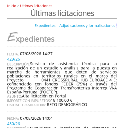
Inicio
>
Últimas licitaciones
Últimas licitaciones
Expedientes
Adjudicaciones y formalizaciones
E
xpedientes
07/08/2026 14:27
429/26
Servicio de asistencia técnica para la
DESCRIPCIÓN:
realización de un estudio y análisis para la puesta en
marcha de herramientas que doten de servicios
poblaciones en territorios rurales en el marco del
Proyecto 0441_CROSSRURAL_HUB_EUROACE_4_E:
cofinanciado con fondos FEDER (75%) a través del
Programa de Cooperación Transfronteriza Interreg VI-A
España-Portugal (POCTEP).
Alta licitación en Portal
ASUNTO:
18.100,00 €
IMPORTE CON IMPUESTOS:
RETO DEMOGRÁFICO
UNIDAD TRAMITADORA:
07/08/2026 14:04
430/26