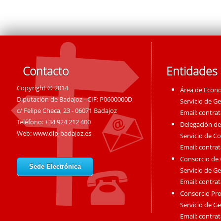
Contacto
Entidades
Copyright © 2014
Área de Econ
Diputación de Badajoz - CIF: P0600000D
Servicio de G
c/ Felipe Checa, 23 - 06071 Badajoz
Email:
contra
Teléfono: +34 924 212 400
Delegación de
Web:
www.dip-badajoz.es
Servicio de C
Email:
contra
Consorcio de
Sede Electrónica
Servicio de G
Email:
contra
Consorcio Pro
Servicio de G
Email:
contra