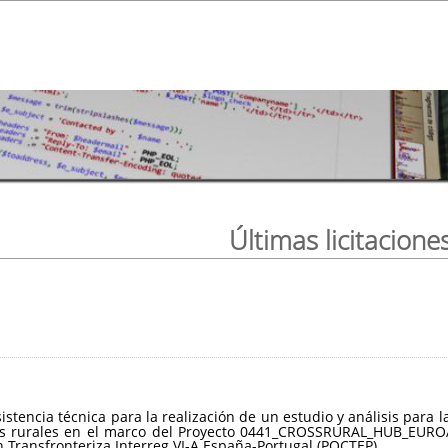
Últimas licitacione
sistencia técnica para la realización de un estudio y análisis par
ios rurales en el marco del Proyecto 0441_CROSSRURAL_HUB_EUROA
Transfronteriza Interreg VI-A España-Portugal (POCTEP).