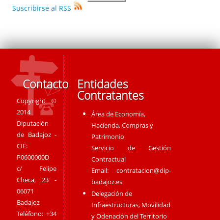
Suscribirse al RSS
Contacto
Entidades
Contratantes
Copyright ©
2014
Área de Economía,
Diputación
Hacienda, Compras y
de Badajoz -
Patrimonio
CIF:
Servicio de Gestión
P0600000D
Contractual
c/ Felipe
Email:
contratacion@dip-
Checa, 23 -
badajoz.es
06071
Delegación de
Badajoz
Infraestructuras, Movilidad
Teléfono: +34
y Odenación del Territorio