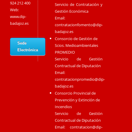
924 212 400
Servicio de Contratación y
Web:
Gestión Económica
www.dip-
Email:
badajoz.es
contratacionfomento@dip-
badajoz.es
Consorcio de Gestión de
Sede
Scios. Medioambientales
Electrónica
PROMEDIO
Servicio de Gestión
Contractual de Diputación
Email:
contratacionpromedio@dip-
badajoz.es
Consorcio Provincial de
Prevención y Extinción de
Incendios
Servicio de Gestión
Contractual de Diputación
Email:
contratacion@dip-