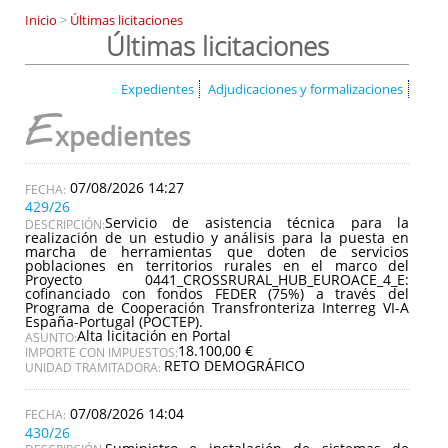
Inicio
>
Últimas licitaciones
Últimas licitaciones
Expedientes
Adjudicaciones y formalizaciones
E
xpedientes
07/08/2026 14:27
429/26
Servicio de asistencia técnica para la
DESCRIPCIÓN:
realización de un estudio y análisis para la puesta en
marcha de herramientas que doten de servicios
poblaciones en territorios rurales en el marco del
Proyecto 0441_CROSSRURAL_HUB_EUROACE_4_E:
cofinanciado con fondos FEDER (75%) a través del
Programa de Cooperación Transfronteriza Interreg VI-A
España-Portugal (POCTEP).
Alta licitación en Portal
ASUNTO:
18.100,00 €
IMPORTE CON IMPUESTOS:
RETO DEMOGRÁFICO
UNIDAD TRAMITADORA:
07/08/2026 14:04
430/26