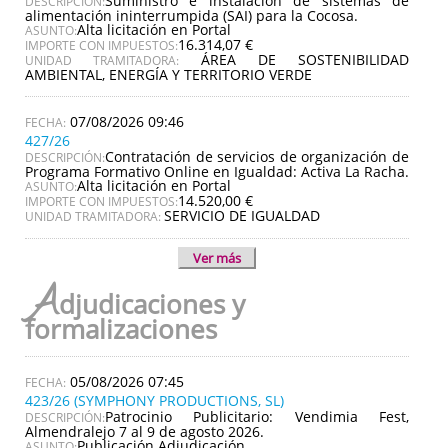
Suministro e instalación de sistemas de
DESCRIPCIÓN:
alimentación ininterrumpida (SAI) para la Cocosa.
Alta licitación en Portal
ASUNTO:
16.314,07 €
IMPORTE CON IMPUESTOS:
ÁREA DE SOSTENIBILIDAD
UNIDAD TRAMITADORA:
AMBIENTAL, ENERGÍA Y TERRITORIO VERDE
07/08/2026 09:46
427/26
Contratación de servicios de organización de
DESCRIPCIÓN:
Programa Formativo Online en Igualdad: Activa La Racha.
Alta licitación en Portal
ASUNTO:
14.520,00 €
IMPORTE CON IMPUESTOS:
SERVICIO DE IGUALDAD
UNIDAD TRAMITADORA:
Ver más
A
djudicaciones y
formalizaciones
05/08/2026 07:45
423/26 (SYMPHONY PRODUCTIONS, SL)
Patrocinio Publicitario: Vendimia Fest,
DESCRIPCIÓN:
Almendralejo 7 al 9 de agosto 2026.
Publicación Adjudicación
ASUNTO: