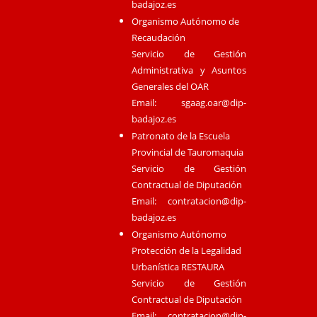
badajoz.es
Organismo Autónomo de
Recaudación
Servicio de Gestión
Administrativa y Asuntos
Generales del OAR
Email:
sgaag.oar@dip-
badajoz.es
Patronato de la Escuela
Provincial de Tauromaquia
Servicio de Gestión
Contractual de Diputación
Email:
contratacion@dip-
badajoz.es
Organismo Autónomo
Protección de la Legalidad
Urbanística RESTAURA
Servicio de Gestión
Contractual de Diputación
Email:
contratacion@dip-