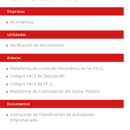
Empresas
Mi empresa
Utilidades
Verificación de documentos
Enlaces
Plataforma de Licitación Electrónica de las EE.LL.
Códigos FACE de Diputación
Códigos FACE de EE.LL
Plataforma de Contratación del Sector Público
Documentos
Instrucción de Coordinación de Actividades
Empresariales