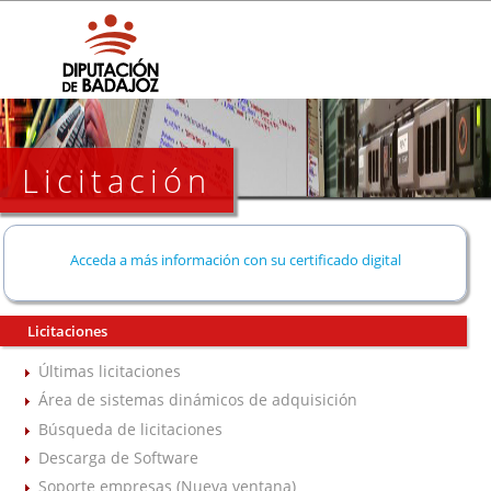
Licitación
Acceda a más información con su certificado digital
Licitaciones
Últimas licitaciones
Área de sistemas dinámicos de adquisición
Búsqueda de licitaciones
Descarga de Software
Soporte empresas (Nueva ventana)