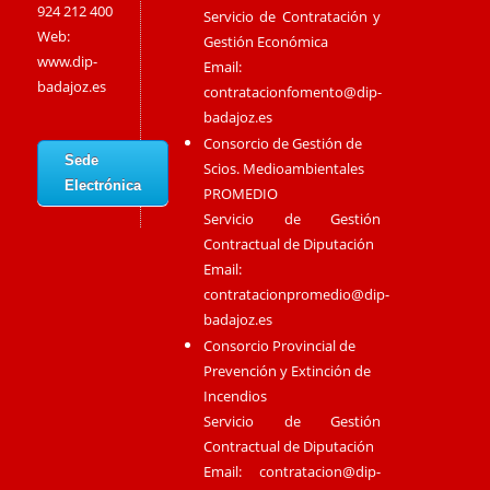
924 212 400
Servicio de Contratación y
Web:
Gestión Económica
www.dip-
Email:
badajoz.es
contratacionfomento@dip-
badajoz.es
Consorcio de Gestión de
Sede
Scios. Medioambientales
Electrónica
PROMEDIO
Servicio de Gestión
Contractual de Diputación
Email:
contratacionpromedio@dip-
badajoz.es
Consorcio Provincial de
Prevención y Extinción de
Incendios
Servicio de Gestión
Contractual de Diputación
Email:
contratacion@dip-