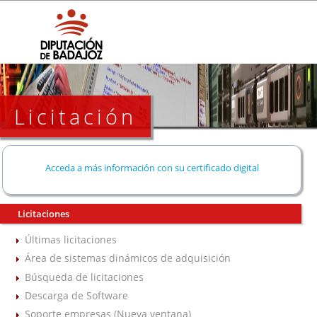
Licitación
Acceda a más información con su certificado digital
Licitaciones
Últimas licitaciones
Área de sistemas dinámicos de adquisición
Búsqueda de licitaciones
Descarga de Software
Soporte empresas (Nueva ventana)