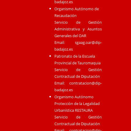
badajoz.es
Organismo Autónomo de
Recaudación
Servicio de Gestión
Administrativa y Asuntos
Generales del OAR
Email:
sgaag.oar@dip-
badajoz.es
Patronato de la Escuela
Provincial de Tauromaquia
Servicio de Gestión
Contractual de Diputación
Email:
contratacion@dip-
badajoz.es
Organismo Autónomo
Protección de la Legalidad
Urbanística RESTAURA
Servicio de Gestión
Contractual de Diputación
Email:
contratacion@dip-