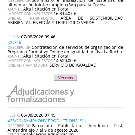
Suministro e instalación de sistemas de
DESCRIPCIÓN:
alimentación ininterrumpida (SAI) para la Cocosa.
Alta licitación en Portal
ASUNTO:
16.314,07 €
IMPORTE CON IMPUESTOS:
ÁREA DE SOSTENIBILIDAD
UNIDAD TRAMITADORA:
AMBIENTAL, ENERGÍA Y TERRITORIO VERDE
07/08/2026 09:46
427/26
Contratación de servicios de organización de
DESCRIPCIÓN:
Programa Formativo Online en Igualdad: Activa La Racha.
Alta licitación en Portal
ASUNTO:
14.520,00 €
IMPORTE CON IMPUESTOS:
SERVICIO DE IGUALDAD
UNIDAD TRAMITADORA:
Ver más
A
djudicaciones y
formalizaciones
05/08/2026 07:45
423/26 (SYMPHONY PRODUCTIONS, SL)
Patrocinio Publicitario: Vendimia Fest,
DESCRIPCIÓN:
Almendralejo 7 al 9 de agosto 2026.
Publicación Adjudicación
ASUNTO: