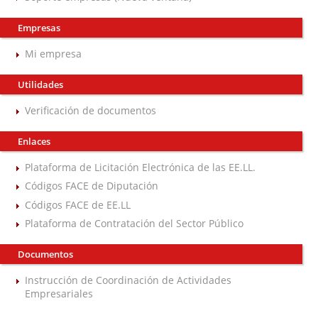
Empresas
Mi empresa
Utilidades
Verificación de documentos
Enlaces
Plataforma de Licitación Electrónica de las EE.LL.
Códigos FACE de Diputación
Códigos FACE de EE.LL
Plataforma de Contratación del Sector Público
Documentos
Instrucción de Coordinación de Actividades
Empresariales