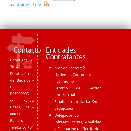
Suscribirse al RSS
Contacto
Entidades
Contratantes
Copyright ©
2014
Área de Economía,
Diputación
Hacienda, Compras y
de Badajoz -
Patrimonio
CIF:
Servicio de Gestión
P0600000D
Contractual
c/ Felipe
Email:
contratacion@dip-
Checa, 23 -
badajoz.es
06071
Delegación de
Badajoz
Infraestructuras, Movilidad
Teléfono: +34
y Odenación del Territorio