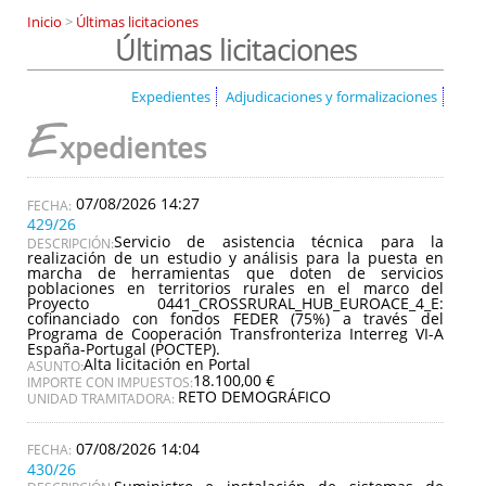
Inicio
>
Últimas licitaciones
Últimas licitaciones
Expedientes
Adjudicaciones y formalizaciones
E
xpedientes
07/08/2026 14:27
429/26
Servicio de asistencia técnica para la
DESCRIPCIÓN:
realización de un estudio y análisis para la puesta en
marcha de herramientas que doten de servicios
poblaciones en territorios rurales en el marco del
Proyecto 0441_CROSSRURAL_HUB_EUROACE_4_E:
cofinanciado con fondos FEDER (75%) a través del
Programa de Cooperación Transfronteriza Interreg VI-A
España-Portugal (POCTEP).
Alta licitación en Portal
ASUNTO:
18.100,00 €
IMPORTE CON IMPUESTOS:
RETO DEMOGRÁFICO
UNIDAD TRAMITADORA:
07/08/2026 14:04
430/26