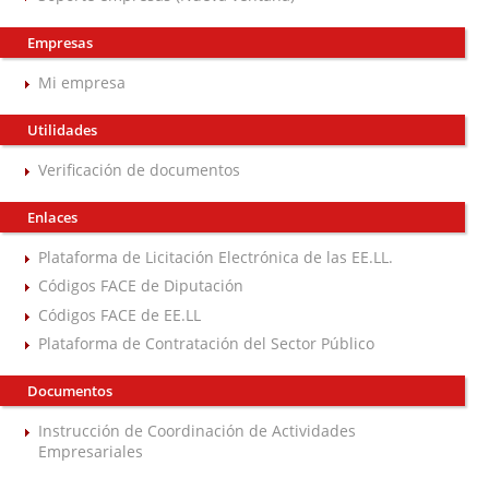
Empresas
Mi empresa
Utilidades
Verificación de documentos
Enlaces
Plataforma de Licitación Electrónica de las EE.LL.
Códigos FACE de Diputación
Códigos FACE de EE.LL
Plataforma de Contratación del Sector Público
Documentos
Instrucción de Coordinación de Actividades
Empresariales