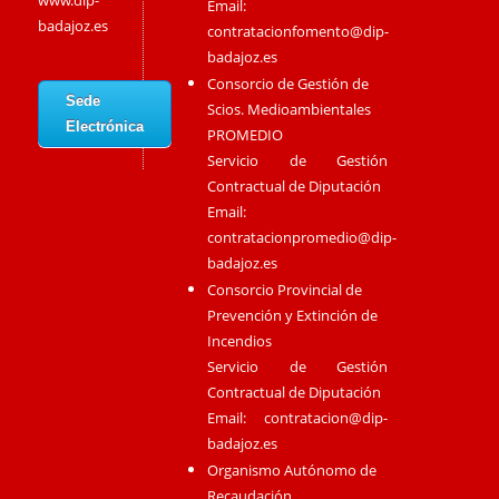
www.dip-
Email:
badajoz.es
contratacionfomento@dip-
badajoz.es
Consorcio de Gestión de
Sede
Scios. Medioambientales
Electrónica
PROMEDIO
Servicio de Gestión
Contractual de Diputación
Email:
contratacionpromedio@dip-
badajoz.es
Consorcio Provincial de
Prevención y Extinción de
Incendios
Servicio de Gestión
Contractual de Diputación
Email:
contratacion@dip-
badajoz.es
Organismo Autónomo de
Recaudación