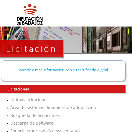
Licitación
Acceda a más información con su certificado digital
Licitaciones
Últimas licitaciones
Área de sistemas dinámicos de adquisición
Búsqueda de licitaciones
Descarga de Software
Soporte empresas (Nueva ventana)