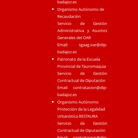
badajoz.es
Organismo Autónomo de
Recaudación
Servicio de Gestión
Administrativa y Asuntos
Generales del OAR
Email:
sgaag.oar@dip-
badajoz.es
Patronato de la Escuela
Provincial de Tauromaquia
Servicio de Gestión
Contractual de Diputación
Email:
contratacion@dip-
badajoz.es
Organismo Autónomo
Protección de la Legalidad
Urbanística RESTAURA
Servicio de Gestión
Contractual de Diputación
Email:
contratacion@dip-