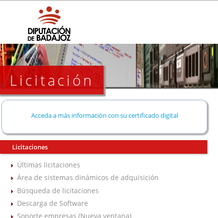
Licitación
Acceda a más información con su certificado digital
Licitaciones
Últimas licitaciones
Área de sistemas dinámicos de adquisición
Búsqueda de licitaciones
Descarga de Software
Soporte empresas (Nueva ventana)