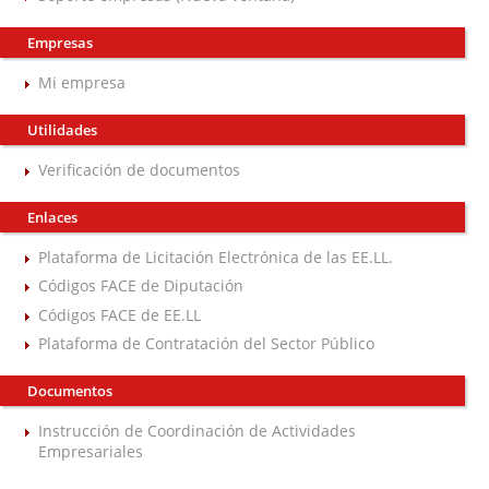
Empresas
Mi empresa
Utilidades
Verificación de documentos
Enlaces
Plataforma de Licitación Electrónica de las EE.LL.
Códigos FACE de Diputación
Códigos FACE de EE.LL
Plataforma de Contratación del Sector Público
Documentos
Instrucción de Coordinación de Actividades
Empresariales