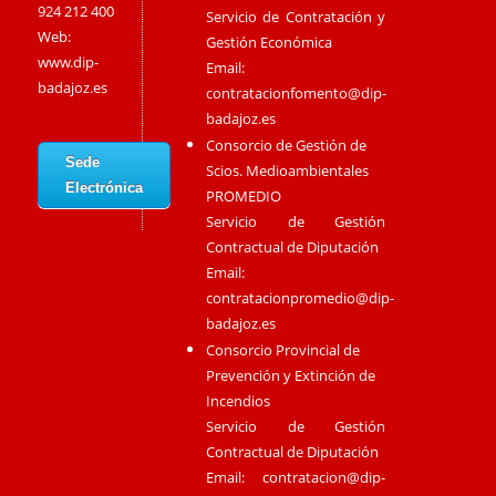
924 212 400
Servicio de Contratación y
Web:
Gestión Económica
www.dip-
Email:
badajoz.es
contratacionfomento@dip-
badajoz.es
Consorcio de Gestión de
Sede
Scios. Medioambientales
Electrónica
PROMEDIO
Servicio de Gestión
Contractual de Diputación
Email:
contratacionpromedio@dip-
badajoz.es
Consorcio Provincial de
Prevención y Extinción de
Incendios
Servicio de Gestión
Contractual de Diputación
Email:
contratacion@dip-