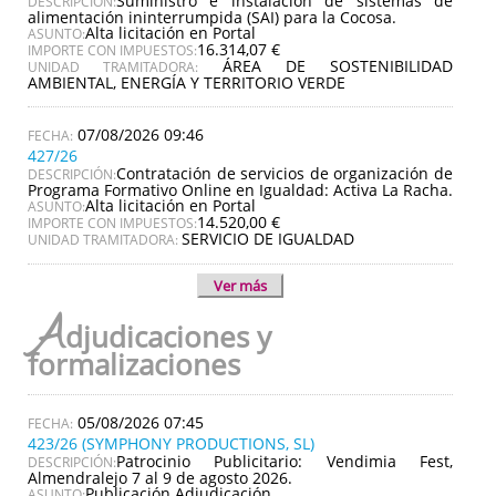
Suministro e instalación de sistemas de
DESCRIPCIÓN:
alimentación ininterrumpida (SAI) para la Cocosa.
Alta licitación en Portal
ASUNTO:
16.314,07 €
IMPORTE CON IMPUESTOS:
ÁREA DE SOSTENIBILIDAD
UNIDAD TRAMITADORA:
AMBIENTAL, ENERGÍA Y TERRITORIO VERDE
07/08/2026 09:46
427/26
Contratación de servicios de organización de
DESCRIPCIÓN:
Programa Formativo Online en Igualdad: Activa La Racha.
Alta licitación en Portal
ASUNTO:
14.520,00 €
IMPORTE CON IMPUESTOS:
SERVICIO DE IGUALDAD
UNIDAD TRAMITADORA:
Ver más
A
djudicaciones y
formalizaciones
05/08/2026 07:45
423/26 (SYMPHONY PRODUCTIONS, SL)
Patrocinio Publicitario: Vendimia Fest,
DESCRIPCIÓN:
Almendralejo 7 al 9 de agosto 2026.
Publicación Adjudicación
ASUNTO: