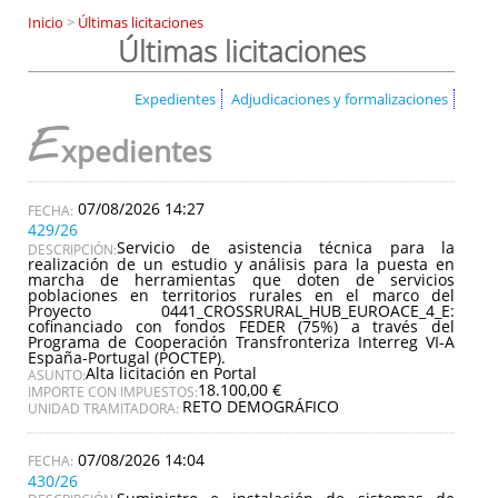
Inicio
>
Últimas licitaciones
Últimas licitaciones
Expedientes
Adjudicaciones y formalizaciones
E
xpedientes
07/08/2026 14:27
429/26
Servicio de asistencia técnica para la
DESCRIPCIÓN:
realización de un estudio y análisis para la puesta en
marcha de herramientas que doten de servicios
poblaciones en territorios rurales en el marco del
Proyecto 0441_CROSSRURAL_HUB_EUROACE_4_E:
cofinanciado con fondos FEDER (75%) a través del
Programa de Cooperación Transfronteriza Interreg VI-A
España-Portugal (POCTEP).
Alta licitación en Portal
ASUNTO:
18.100,00 €
IMPORTE CON IMPUESTOS:
RETO DEMOGRÁFICO
UNIDAD TRAMITADORA:
07/08/2026 14:04
430/26