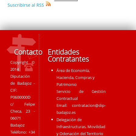
Suscribirse al RSS
Contacto
Entidades
Contratantes
Copyright ©
2014
Área de Economía,
Diputación
Hacienda, Compras y
de Badajoz -
Patrimonio
CIF:
Servicio de Gestión
P0600000D
Contractual
c/ Felipe
Email:
contratacion@dip-
Checa, 23 -
badajoz.es
06071
Delegación de
Badajoz
Infraestructuras, Movilidad
Teléfono: +34
y Odenación del Territorio