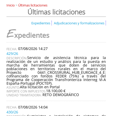
Inicio
>
Últimas licitaciones
Últimas licitaciones
Expedientes
Adjudicaciones y formalizaciones
E
xpedientes
07/08/2026 14:27
429/26
Servicio de asistencia técnica para la
DESCRIPCIÓN:
realización de un estudio y análisis para la puesta en
marcha de herramientas que doten de servicios
poblaciones en territorios rurales en el marco del
Proyecto 0441_CROSSRURAL_HUB_EUROACE_4_E:
cofinanciado con fondos FEDER (75%) a través del
Programa de Cooperación Transfronteriza Interreg VI-A
España-Portugal (POCTEP).
Alta licitación en Portal
ASUNTO:
18.100,00 €
IMPORTE CON IMPUESTOS:
RETO DEMOGRÁFICO
UNIDAD TRAMITADORA:
07/08/2026 14:04
430/26