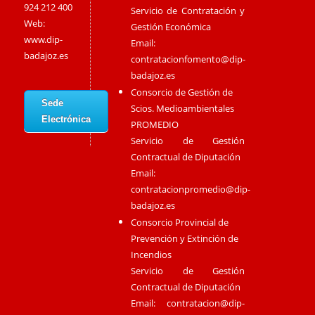
924 212 400
Servicio de Contratación y
Web:
Gestión Económica
www.dip-
Email:
badajoz.es
contratacionfomento@dip-
badajoz.es
Consorcio de Gestión de
Sede
Scios. Medioambientales
Electrónica
PROMEDIO
Servicio de Gestión
Contractual de Diputación
Email:
contratacionpromedio@dip-
badajoz.es
Consorcio Provincial de
Prevención y Extinción de
Incendios
Servicio de Gestión
Contractual de Diputación
Email:
contratacion@dip-