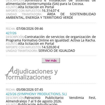
Suministro e instalación de sistemas de
DESCRIPCIÓN:
alimentación ininterrumpida (SAI) para la Cocosa.
Alta licitación en Portal
ASUNTO:
16.314,07 €
IMPORTE CON IMPUESTOS:
ÁREA DE SOSTENIBILIDAD
UNIDAD TRAMITADORA:
AMBIENTAL, ENERGÍA Y TERRITORIO VERDE
07/08/2026 09:46
427/26
Contratación de servicios de organización de
DESCRIPCIÓN:
Programa Formativo Online en Igualdad: Activa La Racha.
Alta licitación en Portal
ASUNTO:
14.520,00 €
IMPORTE CON IMPUESTOS:
SERVICIO DE IGUALDAD
UNIDAD TRAMITADORA:
Ver más
A
djudicaciones y
formalizaciones
05/08/2026 07:45
423/26 (SYMPHONY PRODUCTIONS, SL)
Patrocinio Publicitario: Vendimia Fest,
DESCRIPCIÓN:
Almendralejo 7 al 9 de agosto 2026.
Publicación Adjudicación
ASUNTO: