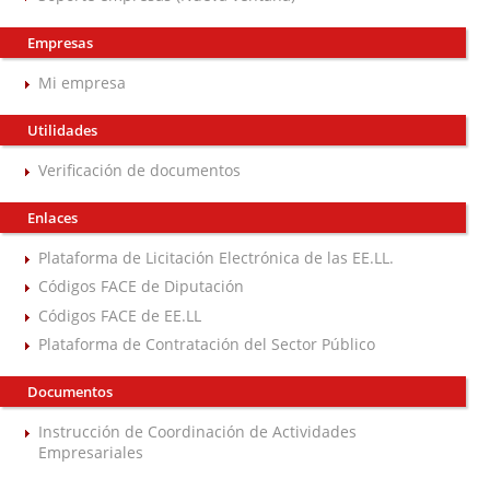
Empresas
Mi empresa
Utilidades
Verificación de documentos
Enlaces
Plataforma de Licitación Electrónica de las EE.LL.
Códigos FACE de Diputación
Códigos FACE de EE.LL
Plataforma de Contratación del Sector Público
Documentos
Instrucción de Coordinación de Actividades
Empresariales