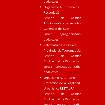
badajoz.es
Organismo Autónomo de
Recaudación
Servicio de Gestión
Administrativa y Asuntos
Generales del OAR
Email:
sgaag.oar@dip-
badajoz.es
Patronato de la Escuela
Provincial de Tauromaquia
Servicio de Gestión
Contractual de Diputación
Email:
contratacion@dip-
badajoz.es
Organismo Autónomo
Protección de la Legalidad
Urbanística RESTAURA
Servicio de Gestión
Contractual de Diputación
Email:
contratacion@dip-