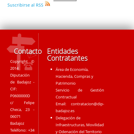
Suscribirse al RSS
Contacto
Entidades
Contratantes
Copyright ©
2014
Área de Economía,
Diputación
Hacienda, Compras y
de Badajoz -
Patrimonio
CIF:
Servicio de Gestión
P0600000D
Contractual
c/ Felipe
Email:
contratacion@dip-
Checa, 23 -
badajoz.es
06071
Delegación de
Badajoz
Infraestructuras, Movilidad
Teléfono: +34
y Odenación del Territorio