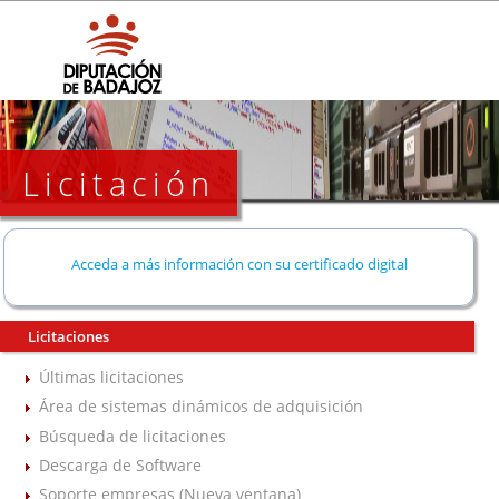
Licitación
Acceda a más información con su certificado digital
Licitaciones
Últimas licitaciones
Área de sistemas dinámicos de adquisición
Búsqueda de licitaciones
Descarga de Software
Soporte empresas (Nueva ventana)