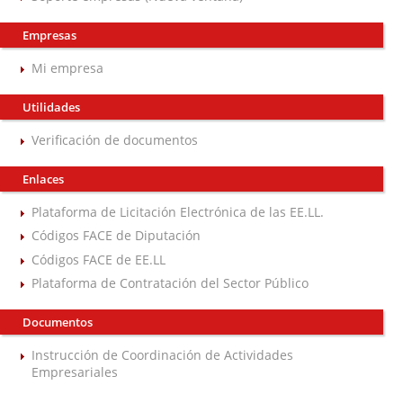
Empresas
Mi empresa
Utilidades
Verificación de documentos
Enlaces
Plataforma de Licitación Electrónica de las EE.LL.
Códigos FACE de Diputación
Códigos FACE de EE.LL
Plataforma de Contratación del Sector Público
Documentos
Instrucción de Coordinación de Actividades
Empresariales