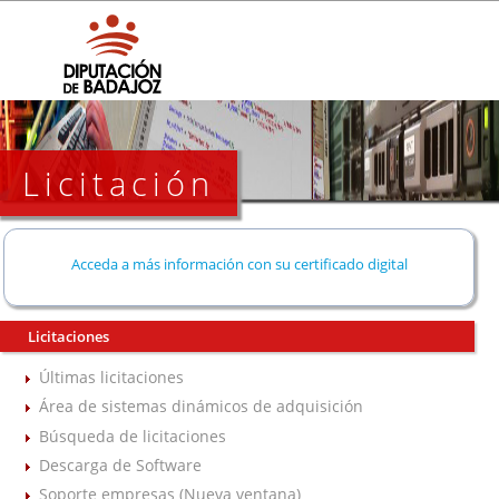
Licitación
Acceda a más información con su certificado digital
Licitaciones
Últimas licitaciones
Área de sistemas dinámicos de adquisición
Búsqueda de licitaciones
Descarga de Software
Soporte empresas (Nueva ventana)