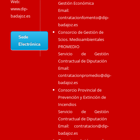
Web:
Gestión Económica
www.dip-
Email:
badajoz.es
contratacionfomento@dip-
badajoz.es
Consorcio de Gestión de
Sede
Scios. Medioambientales
Electrónica
PROMEDIO
Servicio de Gestión
Contractual de Diputación
Email:
contratacionpromedio@dip-
badajoz.es
Consorcio Provincial de
Prevención y Extinción de
Incendios
Servicio de Gestión
Contractual de Diputación
Email:
contratacion@dip-
badajoz.es