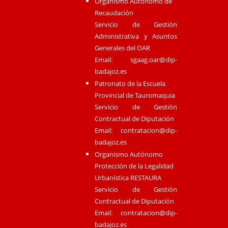
Organismo Autónomo de
Recaudación
Servicio de Gestión
Administrativa y Asuntos
Generales del OAR
Email:
sgaag.oar@dip-
badajoz.es
Patronato de la Escuela
Provincial de Tauromaquia
Servicio de Gestión
Contractual de Diputación
Email:
contratacion@dip-
badajoz.es
Organismo Autónomo
Protección de la Legalidad
Urbanística RESTAURA
Servicio de Gestión
Contractual de Diputación
Email:
contratacion@dip-
badajoz.es