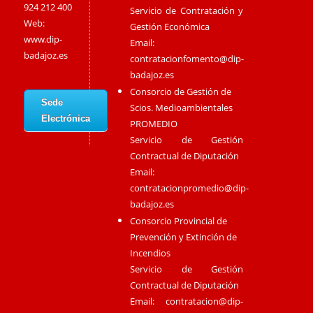
924 212 400
Servicio de Contratación y
Web:
Gestión Económica
www.dip-
Email:
badajoz.es
contratacionfomento@dip-
badajoz.es
Consorcio de Gestión de
Sede
Scios. Medioambientales
Electrónica
PROMEDIO
Servicio de Gestión
Contractual de Diputación
Email:
contratacionpromedio@dip-
badajoz.es
Consorcio Provincial de
Prevención y Extinción de
Incendios
Servicio de Gestión
Contractual de Diputación
Email:
contratacion@dip-