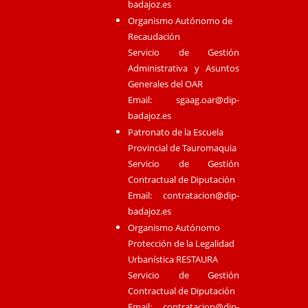
badajoz.es
Organismo Autónomo de
Recaudación
Servicio de Gestión
Administrativa y Asuntos
Generales del OAR
Email:
sgaag.oar@dip-
badajoz.es
Patronato de la Escuela
Provincial de Tauromaquia
Servicio de Gestión
Contractual de Diputación
Email:
contratacion@dip-
badajoz.es
Organismo Autónomo
Protección de la Legalidad
Urbanística RESTAURA
Servicio de Gestión
Contractual de Diputación
Email:
contratacion@dip-