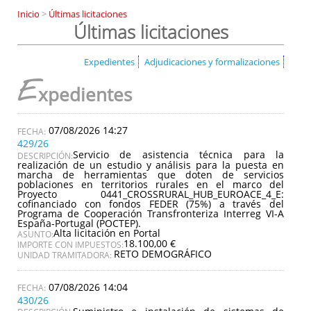
Inicio
>
Últimas licitaciones
Últimas licitaciones
Expedientes
Adjudicaciones y formalizaciones
E
xpedientes
07/08/2026 14:27
429/26
Servicio de asistencia técnica para la
DESCRIPCIÓN:
realización de un estudio y análisis para la puesta en
marcha de herramientas que doten de servicios
poblaciones en territorios rurales en el marco del
Proyecto 0441_CROSSRURAL_HUB_EUROACE_4_E:
cofinanciado con fondos FEDER (75%) a través del
Programa de Cooperación Transfronteriza Interreg VI-A
España-Portugal (POCTEP).
Alta licitación en Portal
ASUNTO:
18.100,00 €
IMPORTE CON IMPUESTOS:
RETO DEMOGRÁFICO
UNIDAD TRAMITADORA:
07/08/2026 14:04
430/26