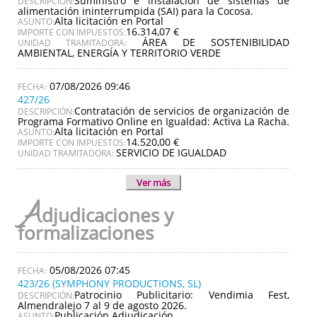
Suministro e instalación de sistemas de
DESCRIPCIÓN:
alimentación ininterrumpida (SAI) para la Cocosa.
Alta licitación en Portal
ASUNTO:
16.314,07 €
IMPORTE CON IMPUESTOS:
ÁREA DE SOSTENIBILIDAD
UNIDAD TRAMITADORA:
AMBIENTAL, ENERGÍA Y TERRITORIO VERDE
07/08/2026 09:46
427/26
Contratación de servicios de organización de
DESCRIPCIÓN:
Programa Formativo Online en Igualdad: Activa La Racha.
Alta licitación en Portal
ASUNTO:
14.520,00 €
IMPORTE CON IMPUESTOS:
SERVICIO DE IGUALDAD
UNIDAD TRAMITADORA:
Ver más
A
djudicaciones y
formalizaciones
05/08/2026 07:45
423/26 (SYMPHONY PRODUCTIONS, SL)
Patrocinio Publicitario: Vendimia Fest,
DESCRIPCIÓN:
Almendralejo 7 al 9 de agosto 2026.
Publicación Adjudicación
ASUNTO: