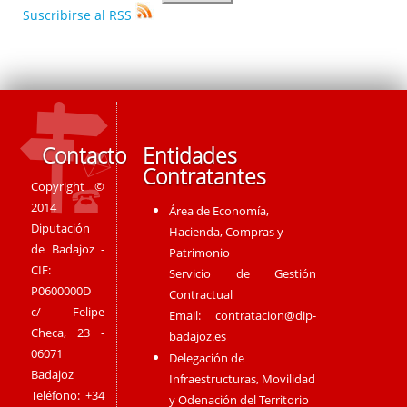
Suscribirse al RSS
Contacto
Entidades
Contratantes
Copyright ©
2014
Área de Economía,
Diputación
Hacienda, Compras y
de Badajoz -
Patrimonio
CIF:
Servicio de Gestión
P0600000D
Contractual
c/ Felipe
Email:
contratacion@dip-
Checa, 23 -
badajoz.es
06071
Delegación de
Badajoz
Infraestructuras, Movilidad
Teléfono: +34
y Odenación del Territorio