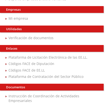
Empresas
Mi empresa
Utilidades
Verificación de documentos
Enlaces
Plataforma de Licitación Electrónica de las EE.LL.
Códigos FACE de Diputación
Códigos FACE de EE.LL
Plataforma de Contratación del Sector Público
Documentos
Instrucción de Coordinación de Actividades
Empresariales