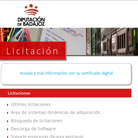
Licitación
Acceda a más información con su certificado digital
Licitaciones
Últimas licitaciones
Área de sistemas dinámicos de adquisición
Búsqueda de licitaciones
Descarga de Software
Soporte empresas (Nueva ventana)