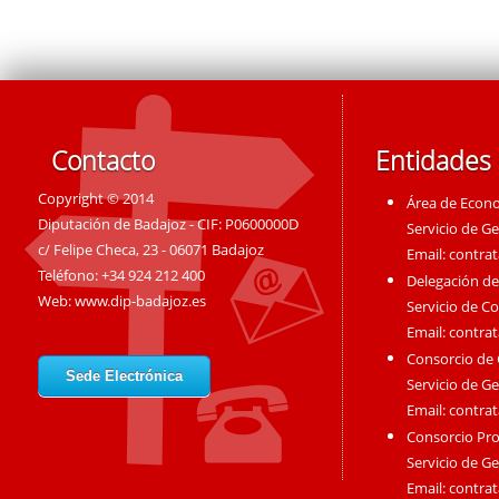
Contacto
Entidades
Copyright © 2014
Área de Econ
Diputación de Badajoz - CIF: P0600000D
Servicio de G
c/ Felipe Checa, 23 - 06071 Badajoz
Email:
contra
Teléfono: +34 924 212 400
Delegación de
Web:
www.dip-badajoz.es
Servicio de C
Email:
contra
Consorcio de
Sede Electrónica
Servicio de G
Email:
contra
Consorcio Pro
Servicio de G
Email:
contra