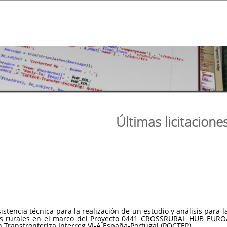
Últimas licitacione
sistencia técnica para la realización de un estudio y análisis par
ios rurales en el marco del Proyecto 0441_CROSSRURAL_HUB_EUROA
Transfronteriza Interreg VI-A España-Portugal (POCTEP).