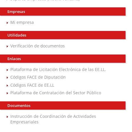
Empresas
Mi empresa
Utilidades
Verificación de documentos
Enlaces
Plataforma de Licitación Electrónica de las EE.LL.
Códigos FACE de Diputación
Códigos FACE de EE.LL
Plataforma de Contratación del Sector Público
Documentos
Instrucción de Coordinación de Actividades
Empresariales