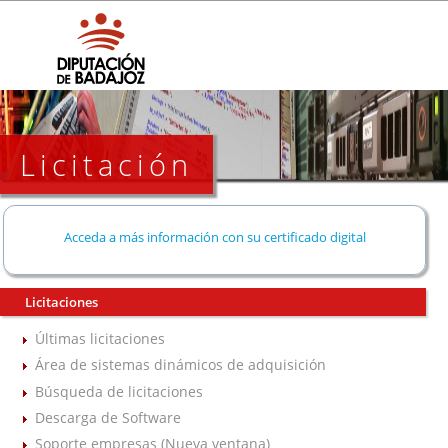
Licitación
Acceda a más información con su certificado digital
Licitaciones
Últimas licitaciones
Área de sistemas dinámicos de adquisición
Búsqueda de licitaciones
Descarga de Software
Soporte empresas (Nueva ventana)