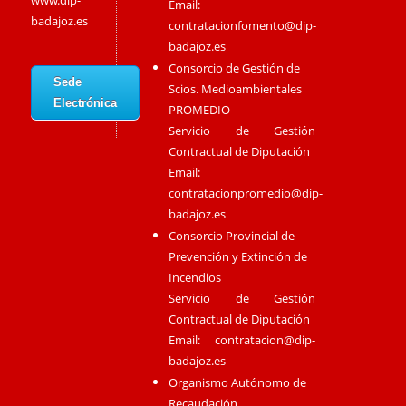
www.dip-
Email:
badajoz.es
contratacionfomento@dip-
badajoz.es
Consorcio de Gestión de
Sede
Scios. Medioambientales
Electrónica
PROMEDIO
Servicio de Gestión
Contractual de Diputación
Email:
contratacionpromedio@dip-
badajoz.es
Consorcio Provincial de
Prevención y Extinción de
Incendios
Servicio de Gestión
Contractual de Diputación
Email:
contratacion@dip-
badajoz.es
Organismo Autónomo de
Recaudación