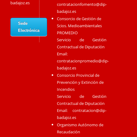
badajoz.es
contratacionfomento@dip-
badajoz.es
Consorcio de Gestión de
Sede
Scios. Medioambientales
Electrónica
PROMEDIO
Servicio de Gestión
Contractual de Diputación
Email:
contratacionpromedio@dip-
badajoz.es
Consorcio Provincial de
Prevención y Extinción de
Incendios
Servicio de Gestión
Contractual de Diputación
Email:
contratacion@dip-
badajoz.es
Organismo Autónomo de
Recaudación