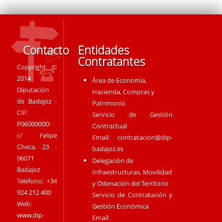
Contacto
Entidades
Contratantes
Copyright ©
2014
Área de Economía,
Diputación
Hacienda, Compras y
de Badajoz -
Patrimonio
CIF:
Servicio de Gestión
P0600000D
Contractual
c/ Felipe
Email:
contratacion@dip-
Checa, 23 -
badajoz.es
06071
Delegación de
Badajoz
Infraestructuras, Movilidad
Teléfono: +34
y Odenación del Territorio
924 212 400
Servicio de Contratación y
Web:
Gestión Económica
www.dip-
Email: