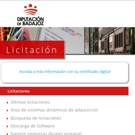
Licitación
Acceda a más información con su certificado digital
Licitaciones
Últimas licitaciones
Área de sistemas dinámicos de adquisición
Búsqueda de licitaciones
Descarga de Software
Soporte empresas (Nueva ventana)