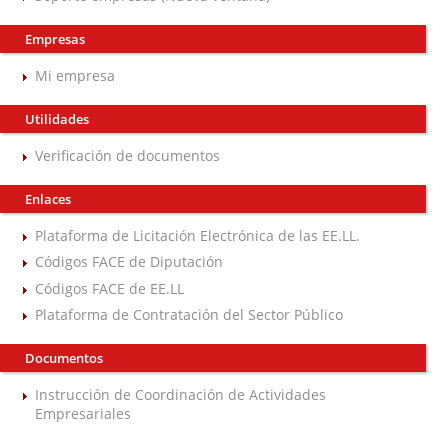
Empresas
Mi empresa
Utilidades
Verificación de documentos
Enlaces
Plataforma de Licitación Electrónica de las EE.LL.
Códigos FACE de Diputación
Códigos FACE de EE.LL
Plataforma de Contratación del Sector Público
Documentos
Instrucción de Coordinación de Actividades
Empresariales