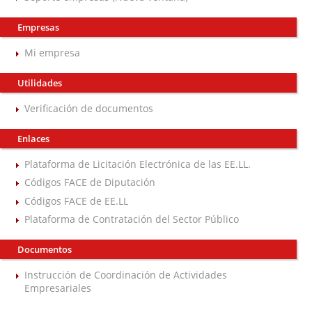
Empresas
Mi empresa
Utilidades
Verificación de documentos
Enlaces
Plataforma de Licitación Electrónica de las EE.LL.
Códigos FACE de Diputación
Códigos FACE de EE.LL
Plataforma de Contratación del Sector Público
Documentos
Instrucción de Coordinación de Actividades
Empresariales