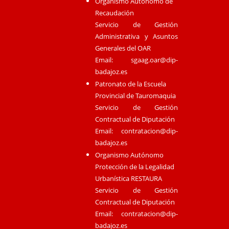
Organismo Autónomo de
Recaudación
Servicio de Gestión
Administrativa y Asuntos
Generales del OAR
Email:
sgaag.oar@dip-
badajoz.es
Patronato de la Escuela
Provincial de Tauromaquia
Servicio de Gestión
Contractual de Diputación
Email:
contratacion@dip-
badajoz.es
Organismo Autónomo
Protección de la Legalidad
Urbanística RESTAURA
Servicio de Gestión
Contractual de Diputación
Email:
contratacion@dip-
badajoz.es