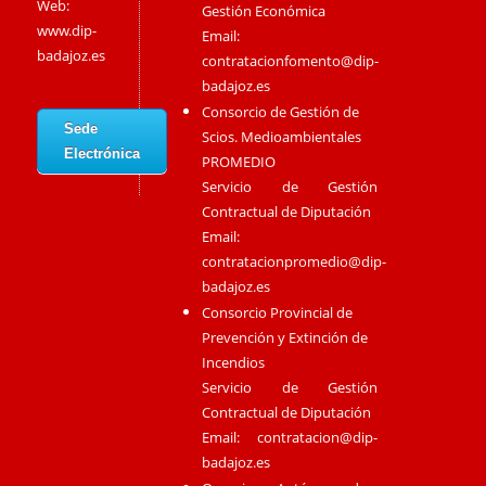
Web:
Gestión Económica
www.dip-
Email:
badajoz.es
contratacionfomento@dip-
badajoz.es
Consorcio de Gestión de
Sede
Scios. Medioambientales
Electrónica
PROMEDIO
Servicio de Gestión
Contractual de Diputación
Email:
contratacionpromedio@dip-
badajoz.es
Consorcio Provincial de
Prevención y Extinción de
Incendios
Servicio de Gestión
Contractual de Diputación
Email:
contratacion@dip-
badajoz.es