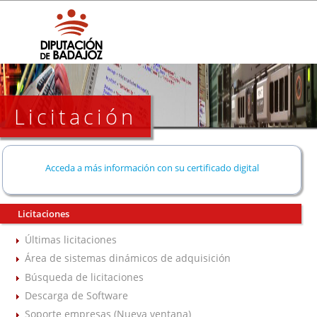
Licitación
Acceda a más información con su certificado digital
Licitaciones
Últimas licitaciones
Área de sistemas dinámicos de adquisición
Búsqueda de licitaciones
Descarga de Software
Soporte empresas (Nueva ventana)