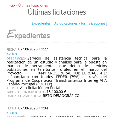
Inicio
>
Últimas licitaciones
Últimas licitaciones
Expedientes
Adjudicaciones y formalizaciones
E
xpedientes
07/08/2026 14:27
429/26
Servicio de asistencia técnica para la
DESCRIPCIÓN:
realización de un estudio y análisis para la puesta en
marcha de herramientas que doten de servicios
poblaciones en territorios rurales en el marco del
Proyecto 0441_CROSSRURAL_HUB_EUROACE_4_E:
cofinanciado con fondos FEDER (75%) a través del
Programa de Cooperación Transfronteriza Interreg VI-A
España-Portugal (POCTEP).
Alta licitación en Portal
ASUNTO:
18.100,00 €
IMPORTE CON IMPUESTOS:
RETO DEMOGRÁFICO
UNIDAD TRAMITADORA:
07/08/2026 14:04
430/26