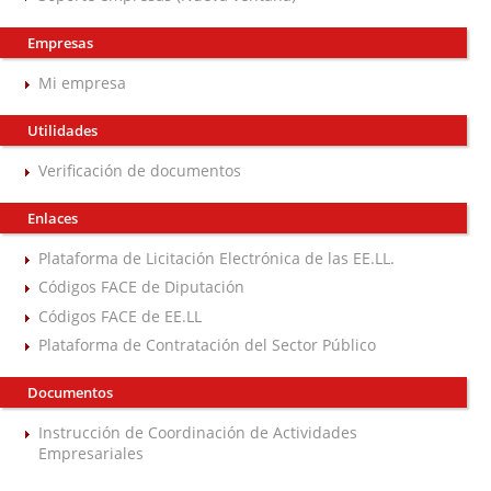
Empresas
Mi empresa
Utilidades
Verificación de documentos
Enlaces
Plataforma de Licitación Electrónica de las EE.LL.
Códigos FACE de Diputación
Códigos FACE de EE.LL
Plataforma de Contratación del Sector Público
Documentos
Instrucción de Coordinación de Actividades
Empresariales