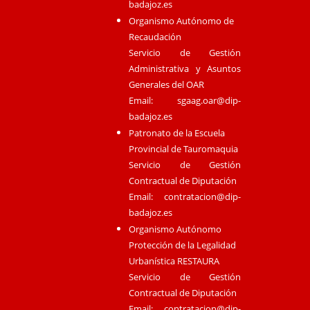
badajoz.es
Organismo Autónomo de
Recaudación
Servicio de Gestión
Administrativa y Asuntos
Generales del OAR
Email:
sgaag.oar@dip-
badajoz.es
Patronato de la Escuela
Provincial de Tauromaquia
Servicio de Gestión
Contractual de Diputación
Email:
contratacion@dip-
badajoz.es
Organismo Autónomo
Protección de la Legalidad
Urbanística RESTAURA
Servicio de Gestión
Contractual de Diputación
Email:
contratacion@dip-