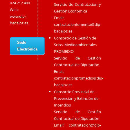
924 212 400
Servicio de Contratación y
Web:
Gestión Económica
www.dip-
Email:
badajoz.es
contratacionfomento@dip-
badajoz.es
Consorcio de Gestión de
Sede
Scios. Medioambientales
Electrónica
PROMEDIO
Servicio de Gestión
Contractual de Diputación
Email:
contratacionpromedio@dip-
badajoz.es
Consorcio Provincial de
Prevención y Extinción de
Incendios
Servicio de Gestión
Contractual de Diputación
Email:
contratacion@dip-