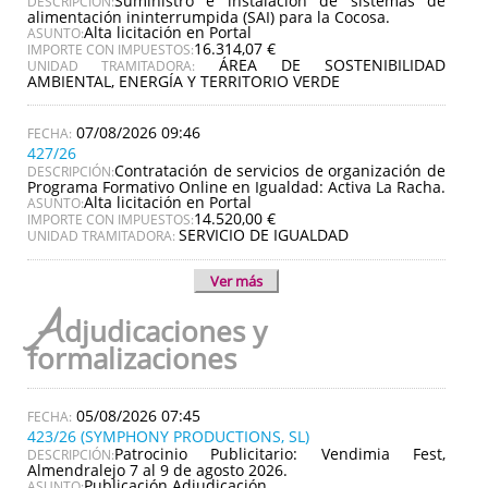
Suministro e instalación de sistemas de
DESCRIPCIÓN:
alimentación ininterrumpida (SAI) para la Cocosa.
Alta licitación en Portal
ASUNTO:
16.314,07 €
IMPORTE CON IMPUESTOS:
ÁREA DE SOSTENIBILIDAD
UNIDAD TRAMITADORA:
AMBIENTAL, ENERGÍA Y TERRITORIO VERDE
07/08/2026 09:46
427/26
Contratación de servicios de organización de
DESCRIPCIÓN:
Programa Formativo Online en Igualdad: Activa La Racha.
Alta licitación en Portal
ASUNTO:
14.520,00 €
IMPORTE CON IMPUESTOS:
SERVICIO DE IGUALDAD
UNIDAD TRAMITADORA:
Ver más
A
djudicaciones y
formalizaciones
05/08/2026 07:45
423/26 (SYMPHONY PRODUCTIONS, SL)
Patrocinio Publicitario: Vendimia Fest,
DESCRIPCIÓN:
Almendralejo 7 al 9 de agosto 2026.
Publicación Adjudicación
ASUNTO: