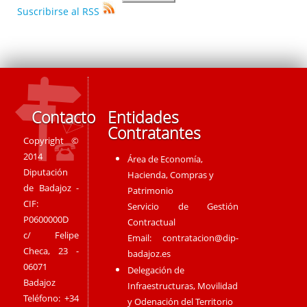
Suscribirse al RSS
Contacto
Entidades
Contratantes
Copyright ©
2014
Área de Economía,
Diputación
Hacienda, Compras y
de Badajoz -
Patrimonio
CIF:
Servicio de Gestión
P0600000D
Contractual
c/ Felipe
Email:
contratacion@dip-
Checa, 23 -
badajoz.es
06071
Delegación de
Badajoz
Infraestructuras, Movilidad
Teléfono: +34
y Odenación del Territorio