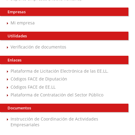
Empresas
Mi empresa
Utilidades
Verificación de documentos
Enlaces
Plataforma de Licitación Electrónica de las EE.LL.
Códigos FACE de Diputación
Códigos FACE de EE.LL
Plataforma de Contratación del Sector Público
Documentos
Instrucción de Coordinación de Actividades
Empresariales