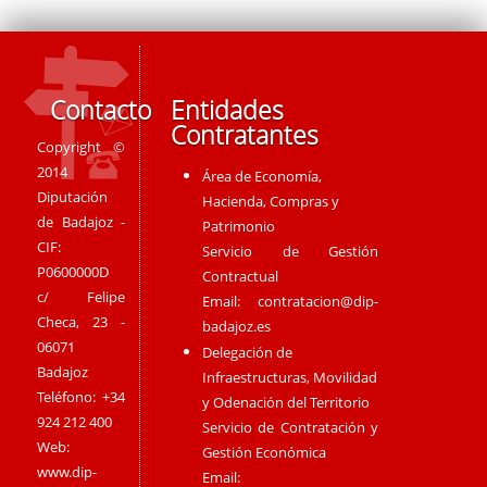
Contacto
Entidades
Contratantes
Copyright ©
2014
Área de Economía,
Diputación
Hacienda, Compras y
de Badajoz -
Patrimonio
CIF:
Servicio de Gestión
P0600000D
Contractual
c/ Felipe
Email:
contratacion@dip-
Checa, 23 -
badajoz.es
06071
Delegación de
Badajoz
Infraestructuras, Movilidad
Teléfono: +34
y Odenación del Territorio
924 212 400
Servicio de Contratación y
Web:
Gestión Económica
www.dip-
Email: