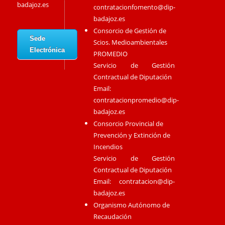
badajoz.es
contratacionfomento@dip-
badajoz.es
Consorcio de Gestión de
Sede
Scios. Medioambientales
Electrónica
PROMEDIO
Servicio de Gestión
Contractual de Diputación
Email:
contratacionpromedio@dip-
badajoz.es
Consorcio Provincial de
Prevención y Extinción de
Incendios
Servicio de Gestión
Contractual de Diputación
Email:
contratacion@dip-
badajoz.es
Organismo Autónomo de
Recaudación