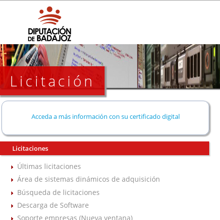
Licitación
Acceda a más información con su certificado digital
Licitaciones
Últimas licitaciones
Área de sistemas dinámicos de adquisición
Búsqueda de licitaciones
Descarga de Software
Soporte empresas (Nueva ventana)