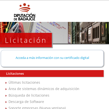
Licitación
Acceda a más información con su certificado digital
Licitaciones
Últimas licitaciones
Área de sistemas dinámicos de adquisición
Búsqueda de licitaciones
Descarga de Software
Soporte empresas (Nueva ventana)