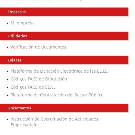
Empresas
Mi empresa
Utilidades
Verificación de documentos
Enlaces
Plataforma de Licitación Electrónica de las EE.LL.
Códigos FACE de Diputación
Códigos FACE de EE.LL
Plataforma de Contratación del Sector Público
Documentos
Instrucción de Coordinación de Actividades
Empresariales