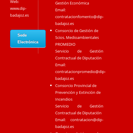
Web:
Gestión Económica
www.dip-
Email:
badajoz.es
contratacionfomento@dip-
badajoz.es
Consorcio de Gestión de
Sede
Scios. Medioambientales
Electrónica
PROMEDIO
Servicio de Gestión
Contractual de Diputación
Email:
contratacionpromedio@dip-
badajoz.es
Consorcio Provincial de
Prevención y Extinción de
Incendios
Servicio de Gestión
Contractual de Diputación
Email:
contratacion@dip-
badajoz.es