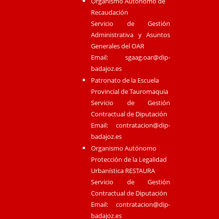
Organismo Autónomo de
Recaudación
Servicio de Gestión
Administrativa y Asuntos
Generales del OAR
Email:
sgaag.oar@dip-
badajoz.es
Patronato de la Escuela
Provincial de Tauromaquia
Servicio de Gestión
Contractual de Diputación
Email:
contratacion@dip-
badajoz.es
Organismo Autónomo
Protección de la Legalidad
Urbanística RESTAURA
Servicio de Gestión
Contractual de Diputación
Email:
contratacion@dip-
badajoz.es