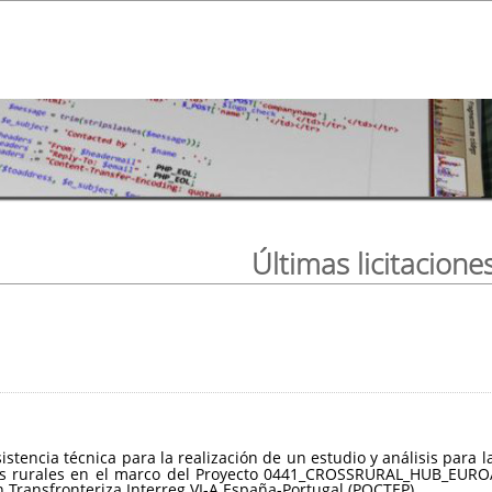
Últimas licitacione
sistencia técnica para la realización de un estudio y análisis par
ios rurales en el marco del Proyecto 0441_CROSSRURAL_HUB_EUROA
Transfronteriza Interreg VI-A España-Portugal (POCTEP).