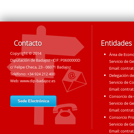
Contacto
Entidades
Copyright © 2014
Área de Econ
Diputación de Badajoz - CIF: P0600000D
Servicio de G
c/ Felipe Checa, 23 - 06071 Badajoz
Email:
contra
Teléfono: +34 924 212 400
Delegación de
Web:
www.dip-badajoz.es
Servicio de C
Email:
contra
Consorcio de
Sede Electrónica
Servicio de G
Email:
contra
Consorcio Pro
Servicio de G
Email:
contra