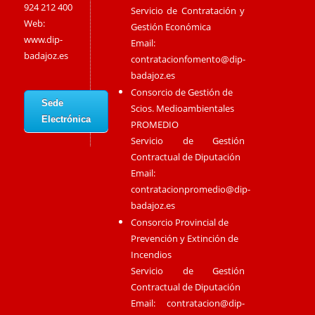
924 212 400
Servicio de Contratación y
Web:
Gestión Económica
www.dip-
Email:
badajoz.es
contratacionfomento@dip-
badajoz.es
Consorcio de Gestión de
Sede
Scios. Medioambientales
Electrónica
PROMEDIO
Servicio de Gestión
Contractual de Diputación
Email:
contratacionpromedio@dip-
badajoz.es
Consorcio Provincial de
Prevención y Extinción de
Incendios
Servicio de Gestión
Contractual de Diputación
Email:
contratacion@dip-