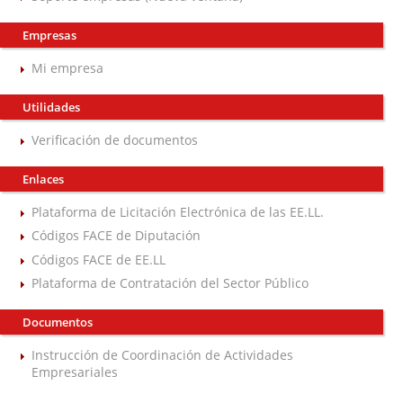
Empresas
Mi empresa
Utilidades
Verificación de documentos
Enlaces
Plataforma de Licitación Electrónica de las EE.LL.
Códigos FACE de Diputación
Códigos FACE de EE.LL
Plataforma de Contratación del Sector Público
Documentos
Instrucción de Coordinación de Actividades
Empresariales