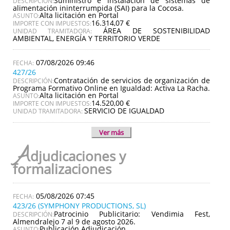
Suministro e instalación de sistemas de
DESCRIPCIÓN:
alimentación ininterrumpida (SAI) para la Cocosa.
Alta licitación en Portal
ASUNTO:
16.314,07 €
IMPORTE CON IMPUESTOS:
ÁREA DE SOSTENIBILIDAD
UNIDAD TRAMITADORA:
AMBIENTAL, ENERGÍA Y TERRITORIO VERDE
07/08/2026 09:46
427/26
Contratación de servicios de organización de
DESCRIPCIÓN:
Programa Formativo Online en Igualdad: Activa La Racha.
Alta licitación en Portal
ASUNTO:
14.520,00 €
IMPORTE CON IMPUESTOS:
SERVICIO DE IGUALDAD
UNIDAD TRAMITADORA:
Ver más
A
djudicaciones y
formalizaciones
05/08/2026 07:45
423/26 (SYMPHONY PRODUCTIONS, SL)
Patrocinio Publicitario: Vendimia Fest,
DESCRIPCIÓN:
Almendralejo 7 al 9 de agosto 2026.
Publicación Adjudicación
ASUNTO: