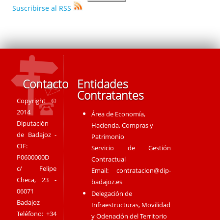
Suscribirse al RSS
Contacto
Entidades
Contratantes
Copyright ©
2014
Área de Economía,
Diputación
Hacienda, Compras y
de Badajoz -
Patrimonio
CIF:
Servicio de Gestión
P0600000D
Contractual
c/ Felipe
Email:
contratacion@dip-
Checa, 23 -
badajoz.es
06071
Delegación de
Badajoz
Infraestructuras, Movilidad
Teléfono: +34
y Odenación del Territorio