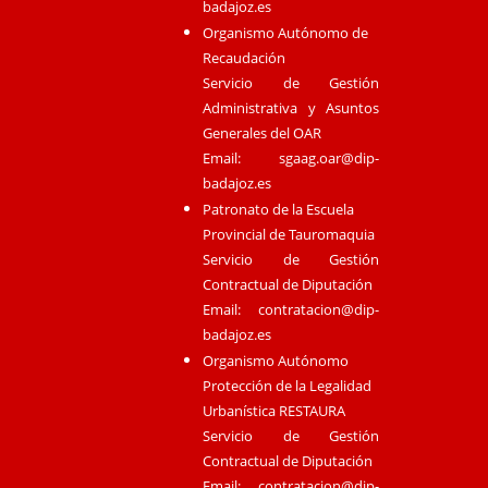
badajoz.es
Organismo Autónomo de
Recaudación
Servicio de Gestión
Administrativa y Asuntos
Generales del OAR
Email:
sgaag.oar@dip-
badajoz.es
Patronato de la Escuela
Provincial de Tauromaquia
Servicio de Gestión
Contractual de Diputación
Email:
contratacion@dip-
badajoz.es
Organismo Autónomo
Protección de la Legalidad
Urbanística RESTAURA
Servicio de Gestión
Contractual de Diputación
Email:
contratacion@dip-