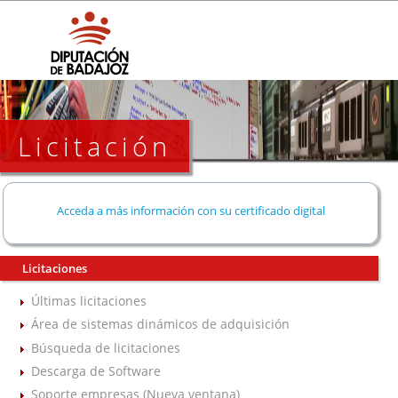
Licitación
Acceda a más información con su certificado digital
Licitaciones
Últimas licitaciones
Área de sistemas dinámicos de adquisición
Búsqueda de licitaciones
Descarga de Software
Soporte empresas (Nueva ventana)