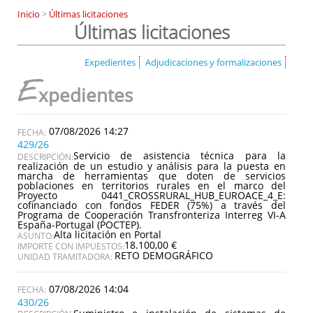
Inicio
>
Últimas licitaciones
Últimas licitaciones
Expedientes
Adjudicaciones y formalizaciones
E
xpedientes
07/08/2026 14:27
429/26
Servicio de asistencia técnica para la
DESCRIPCIÓN:
realización de un estudio y análisis para la puesta en
marcha de herramientas que doten de servicios
poblaciones en territorios rurales en el marco del
Proyecto 0441_CROSSRURAL_HUB_EUROACE_4_E:
cofinanciado con fondos FEDER (75%) a través del
Programa de Cooperación Transfronteriza Interreg VI-A
España-Portugal (POCTEP).
Alta licitación en Portal
ASUNTO:
18.100,00 €
IMPORTE CON IMPUESTOS:
RETO DEMOGRÁFICO
UNIDAD TRAMITADORA:
07/08/2026 14:04
430/26