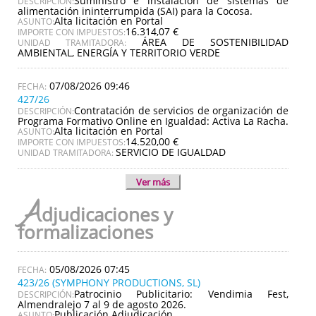
Suministro e instalación de sistemas de
DESCRIPCIÓN:
alimentación ininterrumpida (SAI) para la Cocosa.
Alta licitación en Portal
ASUNTO:
16.314,07 €
IMPORTE CON IMPUESTOS:
ÁREA DE SOSTENIBILIDAD
UNIDAD TRAMITADORA:
AMBIENTAL, ENERGÍA Y TERRITORIO VERDE
07/08/2026 09:46
427/26
Contratación de servicios de organización de
DESCRIPCIÓN:
Programa Formativo Online en Igualdad: Activa La Racha.
Alta licitación en Portal
ASUNTO:
14.520,00 €
IMPORTE CON IMPUESTOS:
SERVICIO DE IGUALDAD
UNIDAD TRAMITADORA:
Ver más
A
djudicaciones y
formalizaciones
05/08/2026 07:45
423/26 (SYMPHONY PRODUCTIONS, SL)
Patrocinio Publicitario: Vendimia Fest,
DESCRIPCIÓN:
Almendralejo 7 al 9 de agosto 2026.
Publicación Adjudicación
ASUNTO: