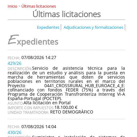
Inicio
>
Últimas licitaciones
Últimas licitaciones
Expedientes
Adjudicaciones y formalizaciones
E
xpedientes
07/08/2026 14:27
429/26
Servicio de asistencia técnica para la
DESCRIPCIÓN:
realización de un estudio y análisis para la puesta en
marcha de herramientas que doten de servicios
poblaciones en territorios rurales en el marco del
Proyecto 0441_CROSSRURAL_HUB_EUROACE_4_E:
cofinanciado con fondos FEDER (75%) a través del
Programa de Cooperación Transfronteriza Interreg VI-A
España-Portugal (POCTEP).
Alta licitación en Portal
ASUNTO:
18.100,00 €
IMPORTE CON IMPUESTOS:
RETO DEMOGRÁFICO
UNIDAD TRAMITADORA:
07/08/2026 14:04
430/26