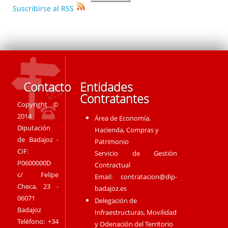
Suscribirse al RSS
Contacto
Entidades
Contratantes
Copyright ©
2014
Área de Economía,
Diputación
Hacienda, Compras y
de Badajoz -
Patrimonio
CIF:
Servicio de Gestión
P0600000D
Contractual
c/ Felipe
Email:
contratacion@dip-
Checa, 23 -
badajoz.es
06071
Delegación de
Badajoz
Infraestructuras, Movilidad
Teléfono: +34
y Odenación del Territorio