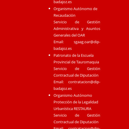
badajoz.es
Organismo Autónomo de
Recaudación
Servicio de Gestión
Administrativa y Asuntos
Generales del OAR
Email:
sgaag.oar@dip-
badajoz.es
Patronato de la Escuela
Provincial de Tauromaquia
Servicio de Gestión
Contractual de Diputación
Email:
contratacion@dip-
badajoz.es
Organismo Autónomo
Protección de la Legalidad
Urbanística RESTAURA
Servicio de Gestión
Contractual de Diputación
Email:
contratacion@dip-