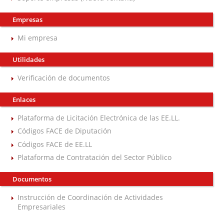
Empresas
Mi empresa
Utilidades
Verificación de documentos
Enlaces
Plataforma de Licitación Electrónica de las EE.LL.
Códigos FACE de Diputación
Códigos FACE de EE.LL
Plataforma de Contratación del Sector Público
Documentos
Instrucción de Coordinación de Actividades
Empresariales