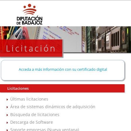
Licitación
Acceda a más información con su certificado digital
Licitaciones
Últimas licitaciones
Área de sistemas dinámicos de adquisición
Búsqueda de licitaciones
Descarga de Software
Soporte empresas (Nueva ventana)