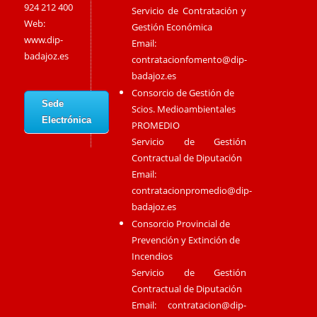
924 212 400
Servicio de Contratación y
Web:
Gestión Económica
www.dip-
Email:
badajoz.es
contratacionfomento@dip-
badajoz.es
Consorcio de Gestión de
Sede
Scios. Medioambientales
Electrónica
PROMEDIO
Servicio de Gestión
Contractual de Diputación
Email:
contratacionpromedio@dip-
badajoz.es
Consorcio Provincial de
Prevención y Extinción de
Incendios
Servicio de Gestión
Contractual de Diputación
Email:
contratacion@dip-