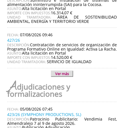
Suministro e instalación de sistemas de
DESCRIPCIÓN:
alimentación ininterrumpida (SAI) para la Cocosa.
Alta licitación en Portal
ASUNTO:
16.314,07 €
IMPORTE CON IMPUESTOS:
ÁREA DE SOSTENIBILIDAD
UNIDAD TRAMITADORA:
AMBIENTAL, ENERGÍA Y TERRITORIO VERDE
07/08/2026 09:46
427/26
Contratación de servicios de organización de
DESCRIPCIÓN:
Programa Formativo Online en Igualdad: Activa La Racha.
Alta licitación en Portal
ASUNTO:
14.520,00 €
IMPORTE CON IMPUESTOS:
SERVICIO DE IGUALDAD
UNIDAD TRAMITADORA:
Ver más
A
djudicaciones y
formalizaciones
05/08/2026 07:45
423/26 (SYMPHONY PRODUCTIONS, SL)
Patrocinio Publicitario: Vendimia Fest,
DESCRIPCIÓN:
Almendralejo 7 al 9 de agosto 2026.
Publicación Adjudicación
ASUNTO: