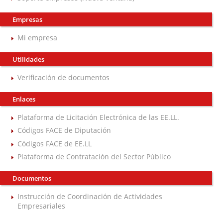
Empresas
Mi empresa
Utilidades
Verificación de documentos
Enlaces
Plataforma de Licitación Electrónica de las EE.LL.
Códigos FACE de Diputación
Códigos FACE de EE.LL
Plataforma de Contratación del Sector Público
Documentos
Instrucción de Coordinación de Actividades
Empresariales