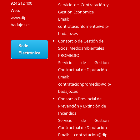
924 212 400
Servicio de Contratación y
Web:
Gestión Económica
www.dip-
Email:
badajoz.es
contratacionfomento@dip-
badajoz.es
Consorcio de Gestión de
Sede
Scios. Medioambientales
Electrónica
PROMEDIO
Servicio de Gestión
Contractual de Diputación
Email:
contratacionpromedio@dip-
badajoz.es
Consorcio Provincial de
Prevención y Extinción de
Incendios
Servicio de Gestión
Contractual de Diputación
Email:
contratacion@dip-