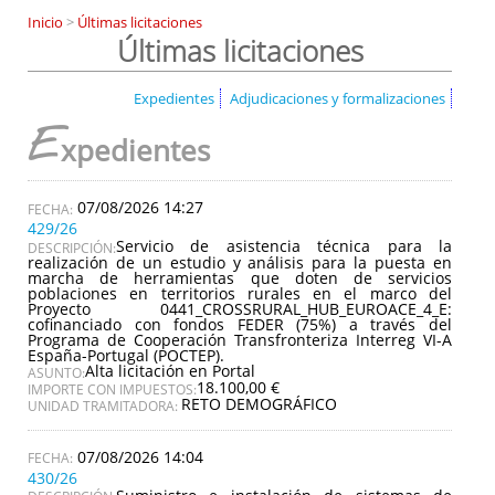
Inicio
>
Últimas licitaciones
Últimas licitaciones
Expedientes
Adjudicaciones y formalizaciones
E
xpedientes
07/08/2026 14:27
429/26
Servicio de asistencia técnica para la
DESCRIPCIÓN:
realización de un estudio y análisis para la puesta en
marcha de herramientas que doten de servicios
poblaciones en territorios rurales en el marco del
Proyecto 0441_CROSSRURAL_HUB_EUROACE_4_E:
cofinanciado con fondos FEDER (75%) a través del
Programa de Cooperación Transfronteriza Interreg VI-A
España-Portugal (POCTEP).
Alta licitación en Portal
ASUNTO:
18.100,00 €
IMPORTE CON IMPUESTOS:
RETO DEMOGRÁFICO
UNIDAD TRAMITADORA:
07/08/2026 14:04
430/26