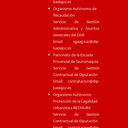
badajoz.es
Organismo Autónomo de
Recaudación
Servicio de Gestión
Administrativa y Asuntos
Generales del OAR
Email:
sgaag.oar@dip-
badajoz.es
Patronato de la Escuela
Provincial de Tauromaquia
Servicio de Gestión
Contractual de Diputación
Email:
contratacion@dip-
badajoz.es
Organismo Autónomo
Protección de la Legalidad
Urbanística RESTAURA
Servicio de Gestión
Contractual de Diputación
Email:
contratacion@dip-