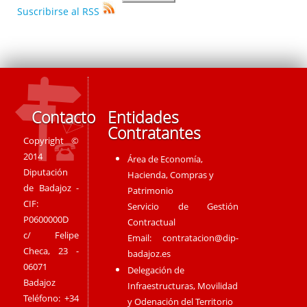
Suscribirse al RSS
Contacto
Entidades
Contratantes
Copyright ©
2014
Área de Economía,
Diputación
Hacienda, Compras y
de Badajoz -
Patrimonio
CIF:
Servicio de Gestión
P0600000D
Contractual
c/ Felipe
Email:
contratacion@dip-
Checa, 23 -
badajoz.es
06071
Delegación de
Badajoz
Infraestructuras, Movilidad
Teléfono: +34
y Odenación del Territorio