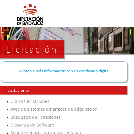
Licitación
Acceda a más información con su certificado digital
Licitaciones
Últimas licitaciones
Área de sistemas dinámicos de adquisición
Búsqueda de licitaciones
Descarga de Software
Soporte empresas (Nueva ventana)