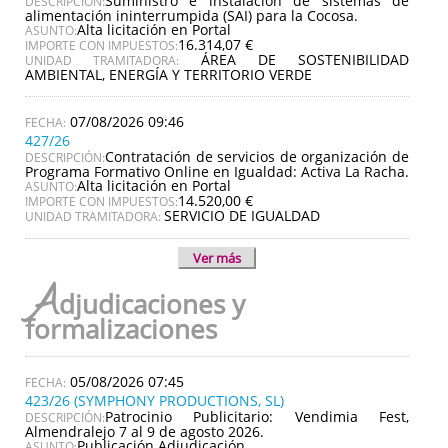
Suministro e instalación de sistemas de
DESCRIPCIÓN:
alimentación ininterrumpida (SAI) para la Cocosa.
Alta licitación en Portal
ASUNTO:
16.314,07 €
IMPORTE CON IMPUESTOS:
ÁREA DE SOSTENIBILIDAD
UNIDAD TRAMITADORA:
AMBIENTAL, ENERGÍA Y TERRITORIO VERDE
07/08/2026 09:46
427/26
Contratación de servicios de organización de
DESCRIPCIÓN:
Programa Formativo Online en Igualdad: Activa La Racha.
Alta licitación en Portal
ASUNTO:
14.520,00 €
IMPORTE CON IMPUESTOS:
SERVICIO DE IGUALDAD
UNIDAD TRAMITADORA:
Ver más
A
djudicaciones y
formalizaciones
05/08/2026 07:45
423/26 (SYMPHONY PRODUCTIONS, SL)
Patrocinio Publicitario: Vendimia Fest,
DESCRIPCIÓN:
Almendralejo 7 al 9 de agosto 2026.
Publicación Adjudicación
ASUNTO: