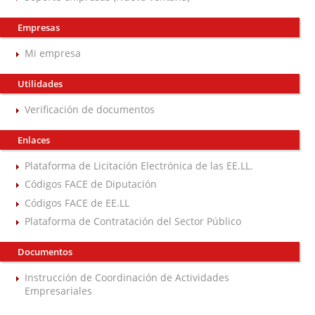
Empresas
Mi empresa
Utilidades
Verificación de documentos
Enlaces
Plataforma de Licitación Electrónica de las EE.LL.
Códigos FACE de Diputación
Códigos FACE de EE.LL
Plataforma de Contratación del Sector Público
Documentos
Instrucción de Coordinación de Actividades
Empresariales