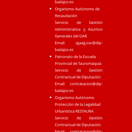
badajoz.es
Organismo Autónomo de
Recaudación
Servicio de Gestión
Administrativa y Asuntos
Generales del OAR
Email:
sgaag.oar@dip-
badajoz.es
Patronato de la Escuela
Provincial de Tauromaquia
Servicio de Gestión
Contractual de Diputación
Email:
contratacion@dip-
badajoz.es
Organismo Autónomo
Protección de la Legalidad
Urbanística RESTAURA
Servicio de Gestión
Contractual de Diputación
Email:
contratacion@dip-