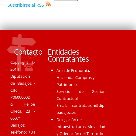
Suscribirse al RSS
Contacto
Entidades
Contratantes
Copyright ©
2014
Área de Economía,
Diputación
Hacienda, Compras y
de Badajoz -
Patrimonio
CIF:
Servicio de Gestión
P0600000D
Contractual
c/ Felipe
Email:
contratacion@dip-
Checa, 23 -
badajoz.es
06071
Delegación de
Badajoz
Infraestructuras, Movilidad
Teléfono: +34
y Odenación del Territorio