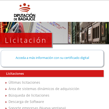
Licitación
Acceda a más información con su certificado digital
Licitaciones
Últimas licitaciones
Área de sistemas dinámicos de adquisición
Búsqueda de licitaciones
Descarga de Software
Soporte empresas (Nueva ventana)