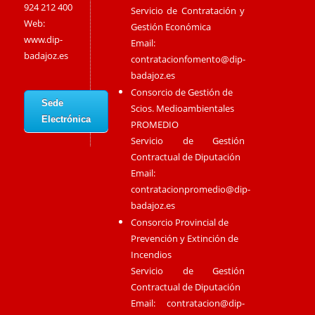
924 212 400
Servicio de Contratación y
Web:
Gestión Económica
www.dip-
Email:
badajoz.es
contratacionfomento@dip-
badajoz.es
Consorcio de Gestión de
Sede
Scios. Medioambientales
Electrónica
PROMEDIO
Servicio de Gestión
Contractual de Diputación
Email:
contratacionpromedio@dip-
badajoz.es
Consorcio Provincial de
Prevención y Extinción de
Incendios
Servicio de Gestión
Contractual de Diputación
Email:
contratacion@dip-