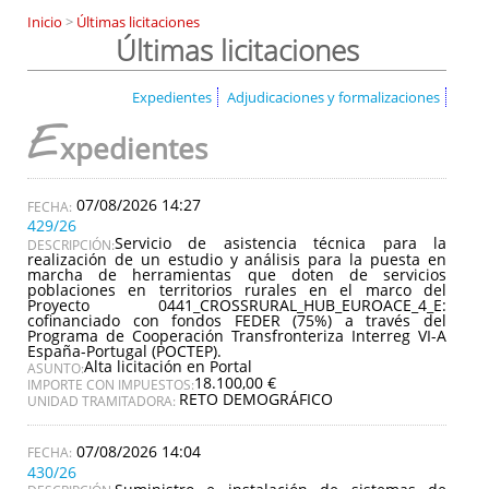
Inicio
>
Últimas licitaciones
Últimas licitaciones
Expedientes
Adjudicaciones y formalizaciones
E
xpedientes
07/08/2026 14:27
429/26
Servicio de asistencia técnica para la
DESCRIPCIÓN:
realización de un estudio y análisis para la puesta en
marcha de herramientas que doten de servicios
poblaciones en territorios rurales en el marco del
Proyecto 0441_CROSSRURAL_HUB_EUROACE_4_E:
cofinanciado con fondos FEDER (75%) a través del
Programa de Cooperación Transfronteriza Interreg VI-A
España-Portugal (POCTEP).
Alta licitación en Portal
ASUNTO:
18.100,00 €
IMPORTE CON IMPUESTOS:
RETO DEMOGRÁFICO
UNIDAD TRAMITADORA:
07/08/2026 14:04
430/26