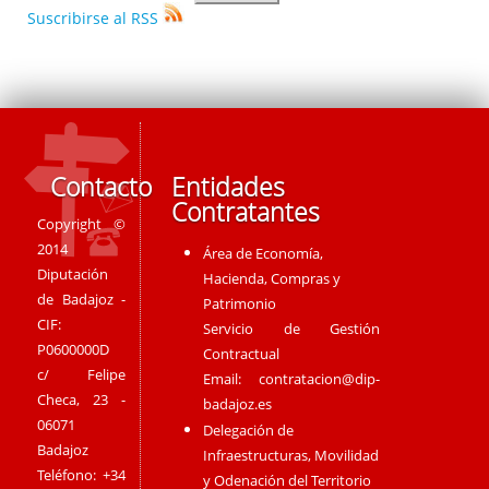
Suscribirse al RSS
Contacto
Entidades
Contratantes
Copyright ©
2014
Área de Economía,
Diputación
Hacienda, Compras y
de Badajoz -
Patrimonio
CIF:
Servicio de Gestión
P0600000D
Contractual
c/ Felipe
Email:
contratacion@dip-
Checa, 23 -
badajoz.es
06071
Delegación de
Badajoz
Infraestructuras, Movilidad
Teléfono: +34
y Odenación del Territorio