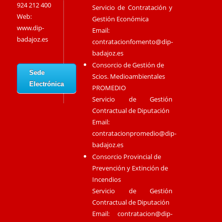
924 212 400
Servicio de Contratación y
Web:
Gestión Económica
www.dip-
Email:
badajoz.es
contratacionfomento@dip-
badajoz.es
Consorcio de Gestión de
Sede
Scios. Medioambientales
Electrónica
PROMEDIO
Servicio de Gestión
Contractual de Diputación
Email:
contratacionpromedio@dip-
badajoz.es
Consorcio Provincial de
Prevención y Extinción de
Incendios
Servicio de Gestión
Contractual de Diputación
Email:
contratacion@dip-