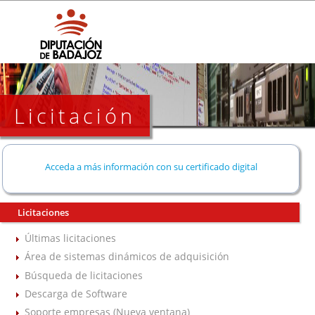
Licitación
Acceda a más información con su certificado digital
Licitaciones
Últimas licitaciones
Área de sistemas dinámicos de adquisición
Búsqueda de licitaciones
Descarga de Software
Soporte empresas (Nueva ventana)