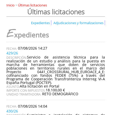
Inicio
>
Últimas licitaciones
Últimas licitaciones
Expedientes
Adjudicaciones y formalizaciones
E
xpedientes
07/08/2026 14:27
429/26
Servicio de asistencia técnica para la
DESCRIPCIÓN:
realización de un estudio y análisis para la puesta en
marcha de herramientas que doten de servicios
poblaciones en territorios rurales en el marco del
Proyecto 0441_CROSSRURAL_HUB_EUROACE_4_E:
cofinanciado con fondos FEDER (75%) a través del
Programa de Cooperación Transfronteriza Interreg VI-A
España-Portugal (POCTEP).
Alta licitación en Portal
ASUNTO:
18.100,00 €
IMPORTE CON IMPUESTOS:
RETO DEMOGRÁFICO
UNIDAD TRAMITADORA:
07/08/2026 14:04
430/26