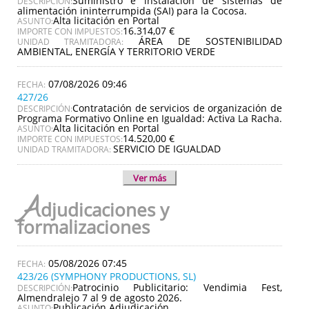
Suministro e instalación de sistemas de
DESCRIPCIÓN:
alimentación ininterrumpida (SAI) para la Cocosa.
Alta licitación en Portal
ASUNTO:
16.314,07 €
IMPORTE CON IMPUESTOS:
ÁREA DE SOSTENIBILIDAD
UNIDAD TRAMITADORA:
AMBIENTAL, ENERGÍA Y TERRITORIO VERDE
07/08/2026 09:46
427/26
Contratación de servicios de organización de
DESCRIPCIÓN:
Programa Formativo Online en Igualdad: Activa La Racha.
Alta licitación en Portal
ASUNTO:
14.520,00 €
IMPORTE CON IMPUESTOS:
SERVICIO DE IGUALDAD
UNIDAD TRAMITADORA:
Ver más
A
djudicaciones y
formalizaciones
05/08/2026 07:45
423/26 (SYMPHONY PRODUCTIONS, SL)
Patrocinio Publicitario: Vendimia Fest,
DESCRIPCIÓN:
Almendralejo 7 al 9 de agosto 2026.
Publicación Adjudicación
ASUNTO: