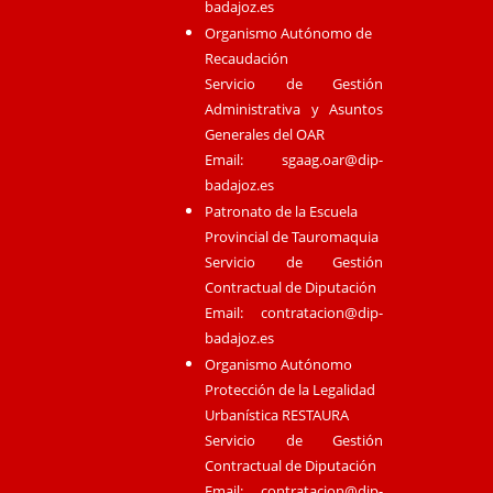
badajoz.es
Organismo Autónomo de
Recaudación
Servicio de Gestión
Administrativa y Asuntos
Generales del OAR
Email:
sgaag.oar@dip-
badajoz.es
Patronato de la Escuela
Provincial de Tauromaquia
Servicio de Gestión
Contractual de Diputación
Email:
contratacion@dip-
badajoz.es
Organismo Autónomo
Protección de la Legalidad
Urbanística RESTAURA
Servicio de Gestión
Contractual de Diputación
Email:
contratacion@dip-