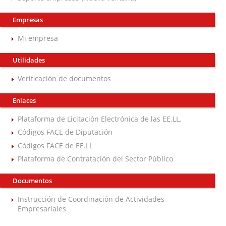
Empresas
Mi empresa
Utilidades
Verificación de documentos
Enlaces
Plataforma de Licitación Electrónica de las EE.LL.
Códigos FACE de Diputación
Códigos FACE de EE.LL
Plataforma de Contratación del Sector Público
Documentos
Instrucción de Coordinación de Actividades
Empresariales