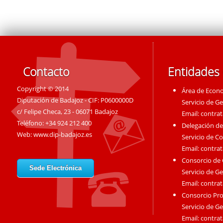
Contacto
Entidades
Copyright © 2014
Área de Econ
Diputación de Badajoz - CIF: P0600000D
Servicio de G
c/ Felipe Checa, 23 - 06071 Badajoz
Email:
contra
Teléfono: +34 924 212 400
Delegación de
Web:
www.dip-badajoz.es
Servicio de C
Email:
contra
Consorcio de
Sede Electrónica
Servicio de G
Email:
contra
Consorcio Pro
Servicio de G
Email:
contra