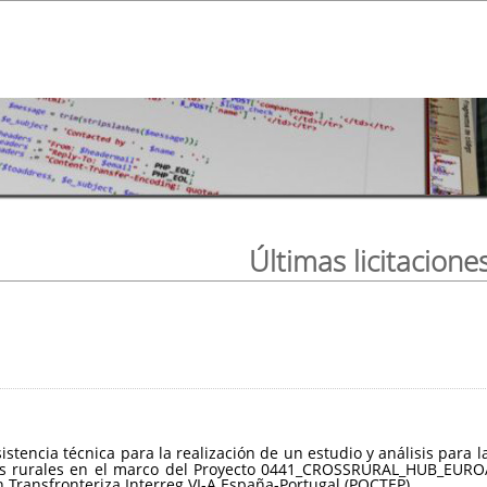
Últimas licitacione
sistencia técnica para la realización de un estudio y análisis par
ios rurales en el marco del Proyecto 0441_CROSSRURAL_HUB_EUROA
Transfronteriza Interreg VI-A España-Portugal (POCTEP).