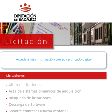
Licitación
Acceda a más información con su certificado digital
Licitaciones
Últimas licitaciones
Área de sistemas dinámicos de adquisición
Búsqueda de licitaciones
Descarga de Software
Soporte empresas (Nueva ventana)