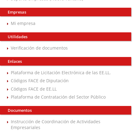
Empresas
Mi empresa
Utilidades
Verificación de documentos
Enlaces
Plataforma de Licitación Electrónica de las EE.LL.
Códigos FACE de Diputación
Códigos FACE de EE.LL
Plataforma de Contratación del Sector Público
Documentos
Instrucción de Coordinación de Actividades
Empresariales