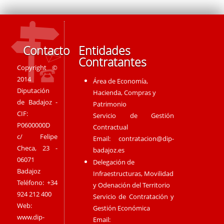
Contacto
Entidades
Contratantes
Copyright ©
2014
Área de Economía,
Diputación
Hacienda, Compras y
de Badajoz -
Patrimonio
CIF:
Servicio de Gestión
P0600000D
Contractual
c/ Felipe
Email:
contratacion@dip-
Checa, 23 -
badajoz.es
06071
Delegación de
Badajoz
Infraestructuras, Movilidad
Teléfono: +34
y Odenación del Territorio
924 212 400
Servicio de Contratación y
Web:
Gestión Económica
www.dip-
Email: