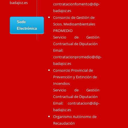
badajoz.es
contratacionfomento@dip-
badajoz.es
Consorcio de Gestión de
Sede
Scios. Medioambientales
Electrónica
PROMEDIO
Servicio de Gestión
Contractual de Diputación
Email:
contratacionpromedio@dip-
badajoz.es
Consorcio Provincial de
Prevención y Extinción de
Incendios
Servicio de Gestión
Contractual de Diputación
Email:
contratacion@dip-
badajoz.es
Organismo Autónomo de
Recaudación