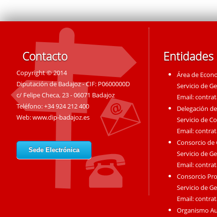
Contacto
Entidades
Copyright © 2014
Área de Econ
Diputación de Badajoz - CIF: P0600000D
Servicio de G
c/ Felipe Checa, 23 - 06071 Badajoz
Email:
contra
Teléfono: +34 924 212 400
Delegación de
Web:
www.dip-badajoz.es
Servicio de C
Email:
contra
Consorcio de
Sede Electrónica
Servicio de G
Email:
contra
Consorcio Pro
Servicio de G
Email:
contra
Organismo A