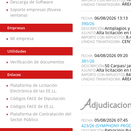
Descarga de Software
ÁRE
UNIDAD TRAMITADORA:
Soporte empresas (Nueva
ventana)
06/08/2026 13:13
390/26
Empresas
Antiplagios y 
DESCRIPCIÓN:
Alta licitación en 
ASUNTO:
8.
IMPORTE CON IMPUESTOS:
Mi empresa
CEN
UNIDAD TRAMITADORA:
Utilidades
04/08/2026 09:20
381/26
Verificación de documentos
50 Carpas/ ja
DESCRIPCIÓN:
Alta licitación en 
ASUNTO:
84
Enlaces
IMPORTE CON IMPUESTOS:
ÁRE
UNIDAD TRAMITADORA:
Plataforma de Licitación
Electrónica de las EE.LL.
Códigos FACE de Diputación
A
djudicacio
Códigos FACE de EE.LL
Plataforma de Contratación del
Sector Público
05/08/2026 07:45
423/26 (SYMPHONY PROD
Patrocinio Pu
DESCRIPCIÓN: