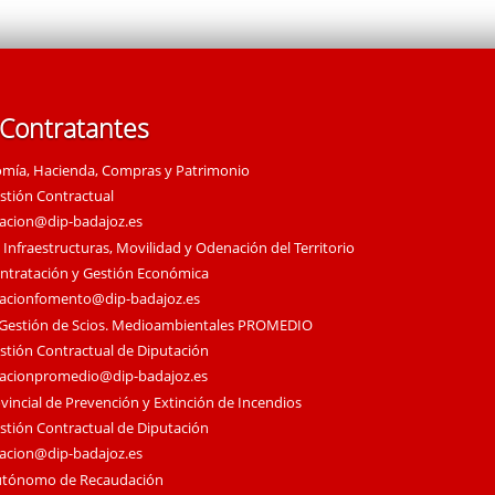
 Contratantes
omía, Hacienda, Compras y Patrimonio
estión Contractual
tacion@dip-badajoz.es
 Infraestructuras, Movilidad y Odenación del Territorio
ontratación y Gestión Económica
tacionfomento@dip-badajoz.es
 Gestión de Scios. Medioambientales PROMEDIO
estión Contractual de Diputación
tacionpromedio@dip-badajoz.es
vincial de Prevención y Extinción de Incendios
estión Contractual de Diputación
tacion@dip-badajoz.es
utónomo de Recaudación