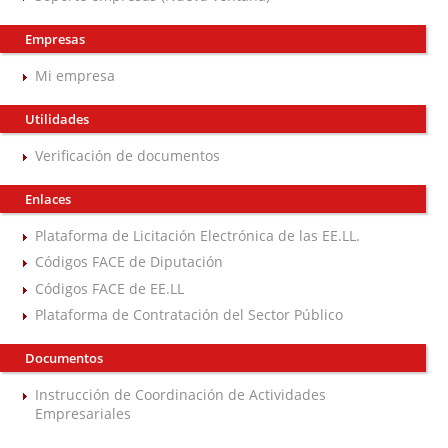
Empresas
Mi empresa
Utilidades
Verificación de documentos
Enlaces
Plataforma de Licitación Electrónica de las EE.LL.
Códigos FACE de Diputación
Códigos FACE de EE.LL
Plataforma de Contratación del Sector Público
Documentos
Instrucción de Coordinación de Actividades
Empresariales