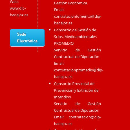
Web:
Gestión Económica
www.dip-
Email:
badajoz.es
contratacionfomento@dip-
badajoz.es
Consorcio de Gestión de
Sede
Scios. Medioambientales
Electrónica
PROMEDIO
Servicio de Gestión
Contractual de Diputación
Email:
contratacionpromedio@dip-
badajoz.es
Consorcio Provincial de
Prevención y Extinción de
Incendios
Servicio de Gestión
Contractual de Diputación
Email:
contratacion@dip-
badajoz.es