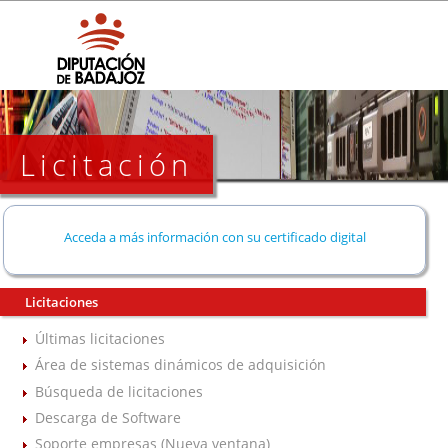
Licitación
Acceda a más información con su certificado digital
Licitaciones
Últimas licitaciones
Área de sistemas dinámicos de adquisición
Búsqueda de licitaciones
Descarga de Software
Soporte empresas (Nueva ventana)