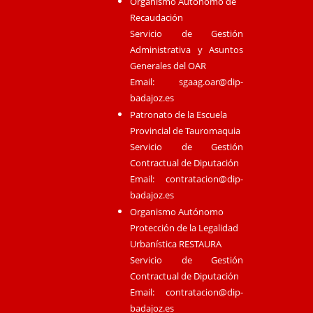
Organismo Autónomo de
Recaudación
Servicio de Gestión
Administrativa y Asuntos
Generales del OAR
Email:
sgaag.oar@dip-
badajoz.es
Patronato de la Escuela
Provincial de Tauromaquia
Servicio de Gestión
Contractual de Diputación
Email:
contratacion@dip-
badajoz.es
Organismo Autónomo
Protección de la Legalidad
Urbanística RESTAURA
Servicio de Gestión
Contractual de Diputación
Email:
contratacion@dip-
badajoz.es