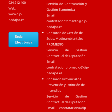
924 212 400
Servicio de Contratación y
Web:
Gestión Económica
www.dip-
Email:
badajoz.es
contratacionfomento@dip-
badajoz.es
Consorcio de Gestión de
Sede
Scios. Medioambientales
Electrónica
PROMEDIO
Servicio de Gestión
Contractual de Diputación
Email:
contratacionpromedio@dip-
badajoz.es
Consorcio Provincial de
Prevención y Extinción de
Incendios
Servicio de Gestión
Contractual de Diputación
Email:
contratacion@dip-