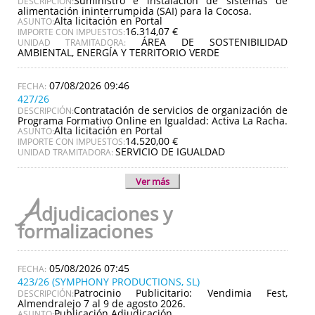
Suministro e instalación de sistemas de
DESCRIPCIÓN:
alimentación ininterrumpida (SAI) para la Cocosa.
Alta licitación en Portal
ASUNTO:
16.314,07 €
IMPORTE CON IMPUESTOS:
ÁREA DE SOSTENIBILIDAD
UNIDAD TRAMITADORA:
AMBIENTAL, ENERGÍA Y TERRITORIO VERDE
07/08/2026 09:46
427/26
Contratación de servicios de organización de
DESCRIPCIÓN:
Programa Formativo Online en Igualdad: Activa La Racha.
Alta licitación en Portal
ASUNTO:
14.520,00 €
IMPORTE CON IMPUESTOS:
SERVICIO DE IGUALDAD
UNIDAD TRAMITADORA:
Ver más
A
djudicaciones y
formalizaciones
05/08/2026 07:45
423/26 (SYMPHONY PRODUCTIONS, SL)
Patrocinio Publicitario: Vendimia Fest,
DESCRIPCIÓN:
Almendralejo 7 al 9 de agosto 2026.
Publicación Adjudicación
ASUNTO: