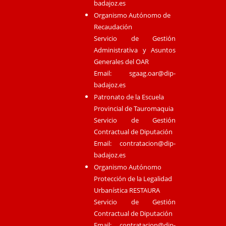
badajoz.es
Organismo Autónomo de
Recaudación
Servicio de Gestión
Administrativa y Asuntos
Generales del OAR
Email:
sgaag.oar@dip-
badajoz.es
Patronato de la Escuela
Provincial de Tauromaquia
Servicio de Gestión
Contractual de Diputación
Email:
contratacion@dip-
badajoz.es
Organismo Autónomo
Protección de la Legalidad
Urbanística RESTAURA
Servicio de Gestión
Contractual de Diputación
Email:
contratacion@dip-