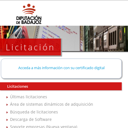
Licitación
Acceda a más información con su certificado digital
Licitaciones
Últimas licitaciones
Área de sistemas dinámicos de adquisición
Búsqueda de licitaciones
Descarga de Software
Soporte empresas (Nueva ventana)