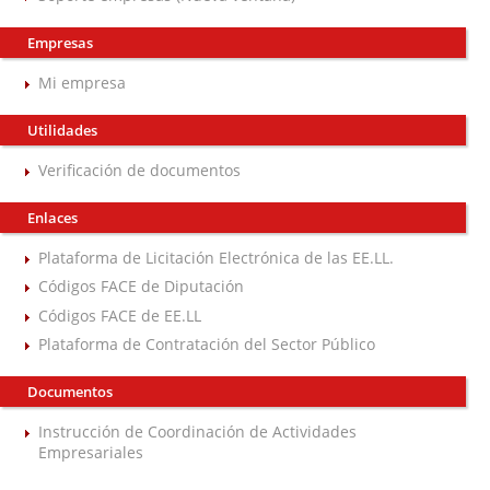
Empresas
Mi empresa
Utilidades
Verificación de documentos
Enlaces
Plataforma de Licitación Electrónica de las EE.LL.
Códigos FACE de Diputación
Códigos FACE de EE.LL
Plataforma de Contratación del Sector Público
Documentos
Instrucción de Coordinación de Actividades
Empresariales