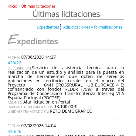
Inicio
>
Últimas licitaciones
Últimas licitaciones
Expedientes
Adjudicaciones y formalizaciones
E
xpedientes
07/08/2026 14:27
429/26
Servicio de asistencia técnica para la
DESCRIPCIÓN:
realización de un estudio y análisis para la puesta en
marcha de herramientas que doten de servicios
poblaciones en territorios rurales en el marco del
Proyecto 0441_CROSSRURAL_HUB_EUROACE_4_E:
cofinanciado con fondos FEDER (75%) a través del
Programa de Cooperación Transfronteriza Interreg VI-A
España-Portugal (POCTEP).
Alta licitación en Portal
ASUNTO:
18.100,00 €
IMPORTE CON IMPUESTOS:
RETO DEMOGRÁFICO
UNIDAD TRAMITADORA:
07/08/2026 14:04
430/26