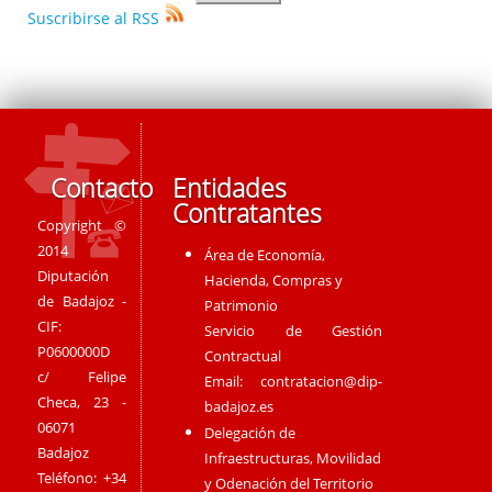
Suscribirse al RSS
Contacto
Entidades
Contratantes
Copyright ©
2014
Área de Economía,
Diputación
Hacienda, Compras y
de Badajoz -
Patrimonio
CIF:
Servicio de Gestión
P0600000D
Contractual
c/ Felipe
Email:
contratacion@dip-
Checa, 23 -
badajoz.es
06071
Delegación de
Badajoz
Infraestructuras, Movilidad
Teléfono: +34
y Odenación del Territorio