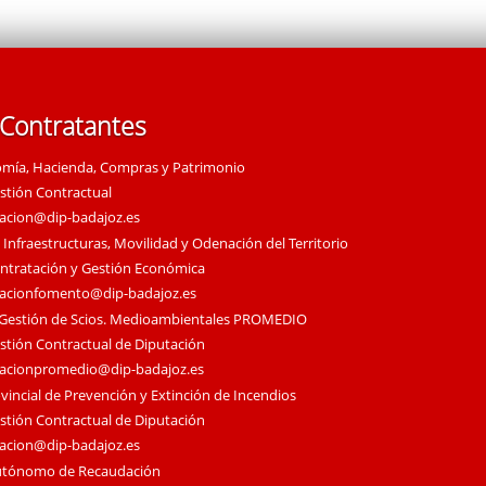
 Contratantes
omía, Hacienda, Compras y Patrimonio
estión Contractual
tacion@dip-badajoz.es
 Infraestructuras, Movilidad y Odenación del Territorio
ontratación y Gestión Económica
tacionfomento@dip-badajoz.es
 Gestión de Scios. Medioambientales PROMEDIO
estión Contractual de Diputación
tacionpromedio@dip-badajoz.es
vincial de Prevención y Extinción de Incendios
estión Contractual de Diputación
tacion@dip-badajoz.es
utónomo de Recaudación