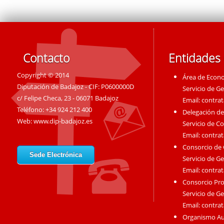
Contacto
Entidades
Copyright © 2014
Área de Econ
Diputación de Badajoz - CIF: P0600000D
Servicio de G
c/ Felipe Checa, 23 - 06071 Badajoz
Email:
contra
Teléfono: +34 924 212 400
Delegación de
Web:
www.dip-badajoz.es
Servicio de C
Email:
contra
Consorcio de
Sede Electrónica
Servicio de G
Email:
contra
Consorcio Pro
Servicio de G
Email:
contra
Organismo A