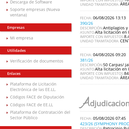
Descarga de Software
ÁRE
UNIDAD TRAMITADORA:
Soporte empresas (Nueva
ventana)
06/08/2026 13:13
390/26
Empresas
Antiplagios y 
DESCRIPCIÓN:
Alta licitación en 
ASUNTO:
8.
IMPORTE CON IMPUESTOS:
Mi empresa
CEN
UNIDAD TRAMITADORA:
Utilidades
04/08/2026 09:20
381/26
Verificación de documentos
50 Carpas/ ja
DESCRIPCIÓN:
Alta licitación en 
ASUNTO:
84
Enlaces
IMPORTE CON IMPUESTOS:
ÁRE
UNIDAD TRAMITADORA:
Plataforma de Licitación
Electrónica de las EE.LL.
Códigos FACE de Diputación
A
djudicacio
Códigos FACE de EE.LL
Plataforma de Contratación del
Sector Público
05/08/2026 07:45
423/26 (SYMPHONY PROD
Patrocinio Pu
DESCRIPCIÓN: