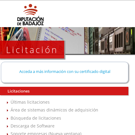
Licitación
Acceda a más información con su certificado digital
Licitaciones
Últimas licitaciones
Área de sistemas dinámicos de adquisición
Búsqueda de licitaciones
Descarga de Software
Soporte empresas (Nueva ventana)