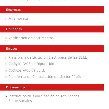
Empresas
Mi empresa
Utilidades
Verificación de documentos
Enlaces
Plataforma de Licitación Electrónica de las EE.LL.
Códigos FACE de Diputación
Códigos FACE de EE.LL
Plataforma de Contratación del Sector Público
Documentos
Instrucción de Coordinación de Actividades
Empresariales