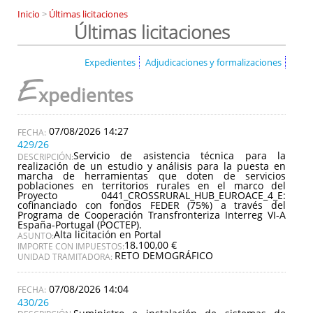
Inicio
>
Últimas licitaciones
Últimas licitaciones
Expedientes
Adjudicaciones y formalizaciones
E
xpedientes
07/08/2026 14:27
429/26
Servicio de asistencia técnica para la
DESCRIPCIÓN:
realización de un estudio y análisis para la puesta en
marcha de herramientas que doten de servicios
poblaciones en territorios rurales en el marco del
Proyecto 0441_CROSSRURAL_HUB_EUROACE_4_E:
cofinanciado con fondos FEDER (75%) a través del
Programa de Cooperación Transfronteriza Interreg VI-A
España-Portugal (POCTEP).
Alta licitación en Portal
ASUNTO:
18.100,00 €
IMPORTE CON IMPUESTOS:
RETO DEMOGRÁFICO
UNIDAD TRAMITADORA:
07/08/2026 14:04
430/26