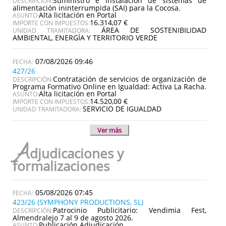
Suministro e instalación de sistemas de
DESCRIPCIÓN:
alimentación ininterrumpida (SAI) para la Cocosa.
Alta licitación en Portal
ASUNTO:
16.314,07 €
IMPORTE CON IMPUESTOS:
ÁREA DE SOSTENIBILIDAD
UNIDAD TRAMITADORA:
AMBIENTAL, ENERGÍA Y TERRITORIO VERDE
07/08/2026 09:46
427/26
Contratación de servicios de organización de
DESCRIPCIÓN:
Programa Formativo Online en Igualdad: Activa La Racha.
Alta licitación en Portal
ASUNTO:
14.520,00 €
IMPORTE CON IMPUESTOS:
SERVICIO DE IGUALDAD
UNIDAD TRAMITADORA:
Ver más
A
djudicaciones y
formalizaciones
05/08/2026 07:45
423/26 (SYMPHONY PRODUCTIONS, SL)
Patrocinio Publicitario: Vendimia Fest,
DESCRIPCIÓN:
Almendralejo 7 al 9 de agosto 2026.
Publicación Adjudicación
ASUNTO: