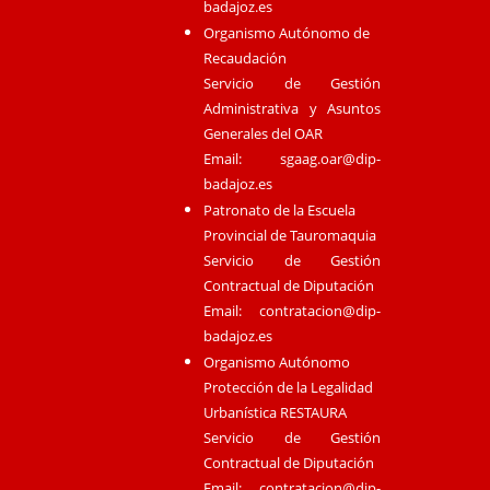
badajoz.es
Organismo Autónomo de
Recaudación
Servicio de Gestión
Administrativa y Asuntos
Generales del OAR
Email:
sgaag.oar@dip-
badajoz.es
Patronato de la Escuela
Provincial de Tauromaquia
Servicio de Gestión
Contractual de Diputación
Email:
contratacion@dip-
badajoz.es
Organismo Autónomo
Protección de la Legalidad
Urbanística RESTAURA
Servicio de Gestión
Contractual de Diputación
Email:
contratacion@dip-