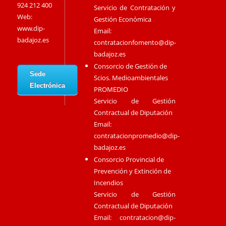
924 212 400
Servicio de Contratación y
Web:
Gestión Económica
www.dip-
Email:
badajoz.es
contratacionfomento@dip-
badajoz.es
Consorcio de Gestión de
Sede
Scios. Medioambientales
Electrónica
PROMEDIO
Servicio de Gestión
Contractual de Diputación
Email:
contratacionpromedio@dip-
badajoz.es
Consorcio Provincial de
Prevención y Extinción de
Incendios
Servicio de Gestión
Contractual de Diputación
Email:
contratacion@dip-