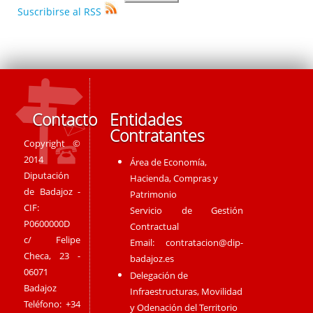
Suscribirse al RSS
Contacto
Entidades
Contratantes
Copyright ©
2014
Área de Economía,
Diputación
Hacienda, Compras y
de Badajoz -
Patrimonio
CIF:
Servicio de Gestión
P0600000D
Contractual
c/ Felipe
Email:
contratacion@dip-
Checa, 23 -
badajoz.es
06071
Delegación de
Badajoz
Infraestructuras, Movilidad
Teléfono: +34
y Odenación del Territorio