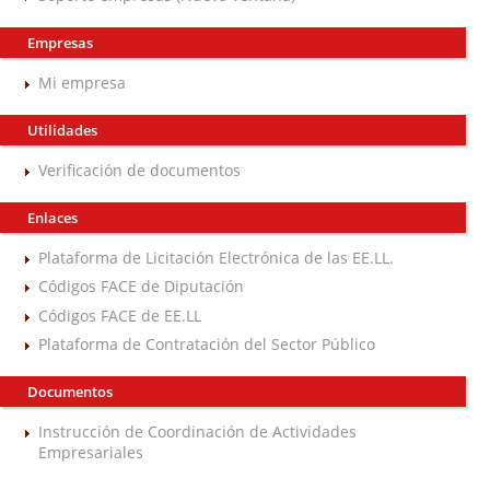
Empresas
Mi empresa
Utilidades
Verificación de documentos
Enlaces
Plataforma de Licitación Electrónica de las EE.LL.
Códigos FACE de Diputación
Códigos FACE de EE.LL
Plataforma de Contratación del Sector Público
Documentos
Instrucción de Coordinación de Actividades
Empresariales