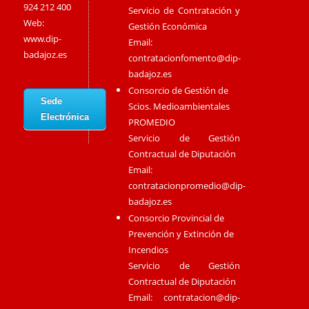
924 212 400
Servicio de Contratación y
Web:
Gestión Económica
www.dip-
Email:
badajoz.es
contratacionfomento@dip-
badajoz.es
Consorcio de Gestión de
Sede
Scios. Medioambientales
Electrónica
PROMEDIO
Servicio de Gestión
Contractual de Diputación
Email:
contratacionpromedio@dip-
badajoz.es
Consorcio Provincial de
Prevención y Extinción de
Incendios
Servicio de Gestión
Contractual de Diputación
Email:
contratacion@dip-