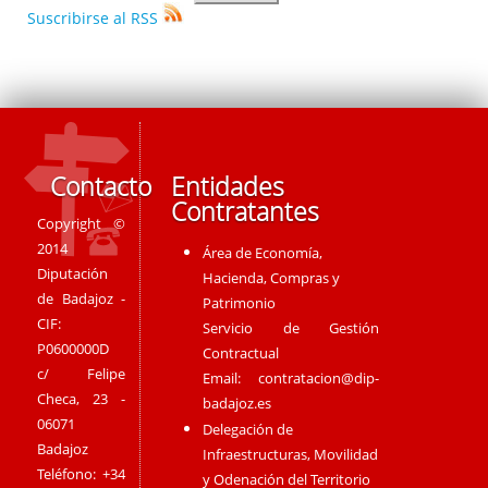
Suscribirse al RSS
Contacto
Entidades
Contratantes
Copyright ©
2014
Área de Economía,
Diputación
Hacienda, Compras y
de Badajoz -
Patrimonio
CIF:
Servicio de Gestión
P0600000D
Contractual
c/ Felipe
Email:
contratacion@dip-
Checa, 23 -
badajoz.es
06071
Delegación de
Badajoz
Infraestructuras, Movilidad
Teléfono: +34
y Odenación del Territorio