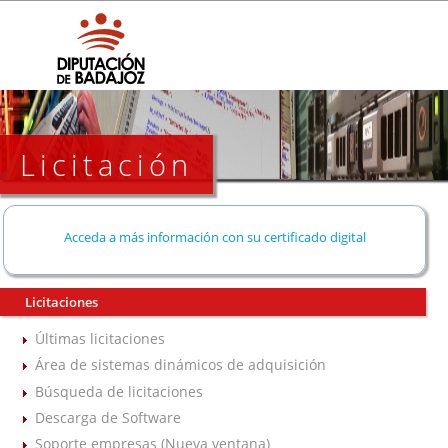
Licitación
Acceda a más información con su certificado digital
Licitaciones
Últimas licitaciones
Área de sistemas dinámicos de adquisición
Búsqueda de licitaciones
Descarga de Software
Soporte empresas (Nueva ventana)