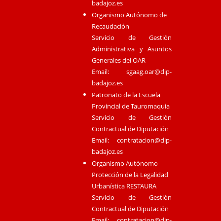
badajoz.es
Organismo Autónomo de
Recaudación
Servicio de Gestión
Administrativa y Asuntos
Generales del OAR
Email:
sgaag.oar@dip-
badajoz.es
Patronato de la Escuela
Provincial de Tauromaquia
Servicio de Gestión
Contractual de Diputación
Email:
contratacion@dip-
badajoz.es
Organismo Autónomo
Protección de la Legalidad
Urbanística RESTAURA
Servicio de Gestión
Contractual de Diputación
Email:
contratacion@dip-