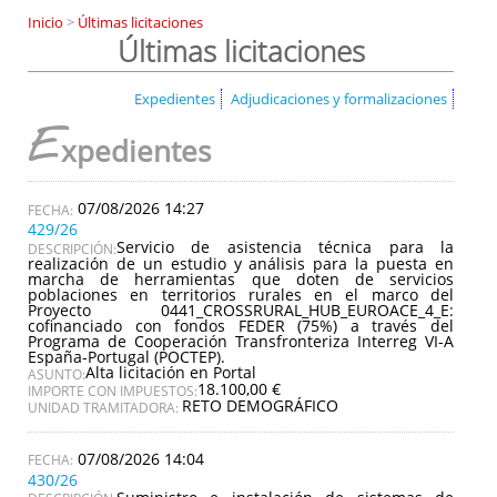
Inicio
>
Últimas licitaciones
Últimas licitaciones
Expedientes
Adjudicaciones y formalizaciones
E
xpedientes
07/08/2026 14:27
429/26
Servicio de asistencia técnica para la
DESCRIPCIÓN:
realización de un estudio y análisis para la puesta en
marcha de herramientas que doten de servicios
poblaciones en territorios rurales en el marco del
Proyecto 0441_CROSSRURAL_HUB_EUROACE_4_E:
cofinanciado con fondos FEDER (75%) a través del
Programa de Cooperación Transfronteriza Interreg VI-A
España-Portugal (POCTEP).
Alta licitación en Portal
ASUNTO:
18.100,00 €
IMPORTE CON IMPUESTOS:
RETO DEMOGRÁFICO
UNIDAD TRAMITADORA:
07/08/2026 14:04
430/26