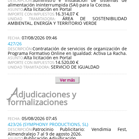
Suministro e instalación de sistemas de
DESCRIPCIÓN:
alimentación ininterrumpida (SAI) para la Cocosa.
Alta licitación en Portal
ASUNTO:
16.314,07 €
IMPORTE CON IMPUESTOS:
ÁREA DE SOSTENIBILIDAD
UNIDAD TRAMITADORA:
AMBIENTAL, ENERGÍA Y TERRITORIO VERDE
07/08/2026 09:46
427/26
Contratación de servicios de organización de
DESCRIPCIÓN:
Programa Formativo Online en Igualdad: Activa La Racha.
Alta licitación en Portal
ASUNTO:
14.520,00 €
IMPORTE CON IMPUESTOS:
SERVICIO DE IGUALDAD
UNIDAD TRAMITADORA:
Ver más
A
djudicaciones y
formalizaciones
05/08/2026 07:45
423/26 (SYMPHONY PRODUCTIONS, SL)
Patrocinio Publicitario: Vendimia Fest,
DESCRIPCIÓN:
Almendralejo 7 al 9 de agosto 2026.
Publicación Adjudicación
ASUNTO: