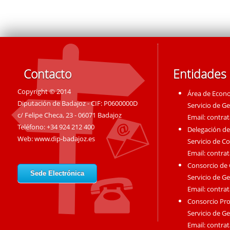
Contacto
Entidades
Copyright © 2014
Área de Econ
Diputación de Badajoz - CIF: P0600000D
Servicio de G
c/ Felipe Checa, 23 - 06071 Badajoz
Email:
contra
Teléfono: +34 924 212 400
Delegación de
Web:
www.dip-badajoz.es
Servicio de C
Email:
contra
Consorcio de
Sede Electrónica
Servicio de G
Email:
contra
Consorcio Pro
Servicio de G
Email:
contra