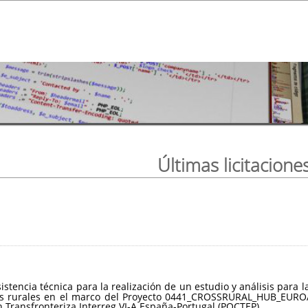
Últimas licitacione
sistencia técnica para la realización de un estudio y análisis par
ios rurales en el marco del Proyecto 0441_CROSSRURAL_HUB_EUROA
Transfronteriza Interreg VI-A España-Portugal (POCTEP).