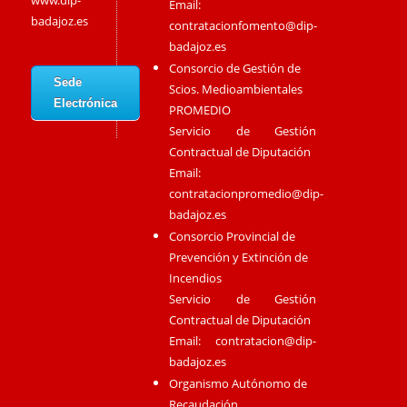
www.dip-
Email:
badajoz.es
contratacionfomento@dip-
badajoz.es
Consorcio de Gestión de
Sede
Scios. Medioambientales
Electrónica
PROMEDIO
Servicio de Gestión
Contractual de Diputación
Email:
contratacionpromedio@dip-
badajoz.es
Consorcio Provincial de
Prevención y Extinción de
Incendios
Servicio de Gestión
Contractual de Diputación
Email:
contratacion@dip-
badajoz.es
Organismo Autónomo de
Recaudación