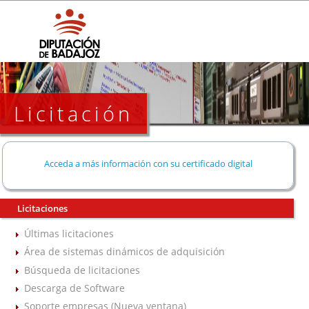
Licitación
Acceda a más información con su certificado digital
Licitaciones
Últimas licitaciones
Área de sistemas dinámicos de adquisición
Búsqueda de licitaciones
Descarga de Software
Soporte empresas (Nueva ventana)