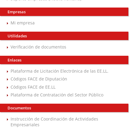
Empresas
Mi empresa
Utilidades
Verificación de documentos
Enlaces
Plataforma de Licitación Electrónica de las EE.LL.
Códigos FACE de Diputación
Códigos FACE de EE.LL
Plataforma de Contratación del Sector Público
Documentos
Instrucción de Coordinación de Actividades
Empresariales