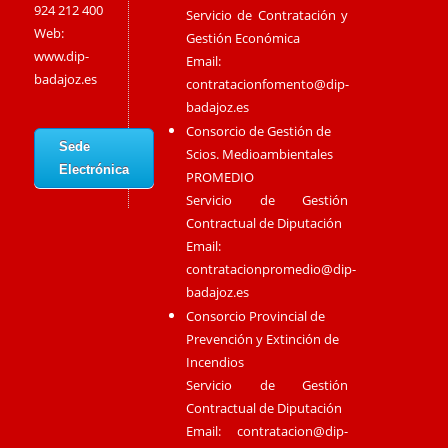
924 212 400
Servicio de Contratación y
Web:
Gestión Económica
www.dip-
Email:
badajoz.es
contratacionfomento@dip-
badajoz.es
Consorcio de Gestión de
Sede
Scios. Medioambientales
Electrónica
PROMEDIO
Servicio de Gestión
Contractual de Diputación
Email:
contratacionpromedio@dip-
badajoz.es
Consorcio Provincial de
Prevención y Extinción de
Incendios
Servicio de Gestión
Contractual de Diputación
Email:
contratacion@dip-