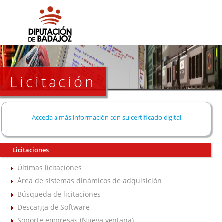
Licitación
Acceda a más información con su certificado digital
Licitaciones
Últimas licitaciones
Área de sistemas dinámicos de adquisición
Búsqueda de licitaciones
Descarga de Software
Soporte empresas (Nueva ventana)