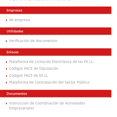
Empresas
Mi empresa
Utilidades
Verificación de documentos
Enlaces
Plataforma de Licitación Electrónica de las EE.LL.
Códigos FACE de Diputación
Códigos FACE de EE.LL
Plataforma de Contratación del Sector Público
Documentos
Instrucción de Coordinación de Actividades
Empresariales