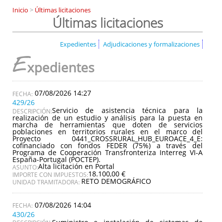
Inicio
>
Últimas licitaciones
Últimas licitaciones
Expedientes
Adjudicaciones y formalizaciones
E
xpedientes
07/08/2026 14:27
429/26
Servicio de asistencia técnica para la
DESCRIPCIÓN:
realización de un estudio y análisis para la puesta en
marcha de herramientas que doten de servicios
poblaciones en territorios rurales en el marco del
Proyecto 0441_CROSSRURAL_HUB_EUROACE_4_E:
cofinanciado con fondos FEDER (75%) a través del
Programa de Cooperación Transfronteriza Interreg VI-A
España-Portugal (POCTEP).
Alta licitación en Portal
ASUNTO:
18.100,00 €
IMPORTE CON IMPUESTOS:
RETO DEMOGRÁFICO
UNIDAD TRAMITADORA:
07/08/2026 14:04
430/26