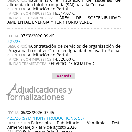
Suministro e instalación de sistemas de
DESCRIPCIÓN:
alimentación ininterrumpida (SAI) para la Cocosa.
Alta licitación en Portal
ASUNTO:
16.314,07 €
IMPORTE CON IMPUESTOS:
ÁREA DE SOSTENIBILIDAD
UNIDAD TRAMITADORA:
AMBIENTAL, ENERGÍA Y TERRITORIO VERDE
07/08/2026 09:46
427/26
Contratación de servicios de organización de
DESCRIPCIÓN:
Programa Formativo Online en Igualdad: Activa La Racha.
Alta licitación en Portal
ASUNTO:
14.520,00 €
IMPORTE CON IMPUESTOS:
SERVICIO DE IGUALDAD
UNIDAD TRAMITADORA:
Ver más
A
djudicaciones y
formalizaciones
05/08/2026 07:45
423/26 (SYMPHONY PRODUCTIONS, SL)
Patrocinio Publicitario: Vendimia Fest,
DESCRIPCIÓN:
Almendralejo 7 al 9 de agosto 2026.
Publicación Adjudicación
ASUNTO: