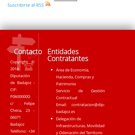
Suscribirse al RSS
Contacto
Entidades
Contratantes
Copyright ©
2014
Área de Economía,
Diputación
Hacienda, Compras y
de Badajoz -
Patrimonio
CIF:
Servicio de Gestión
P0600000D
Contractual
c/ Felipe
Email:
contratacion@dip-
Checa, 23 -
badajoz.es
06071
Delegación de
Badajoz
Infraestructuras, Movilidad
Teléfono: +34
y Odenación del Territorio