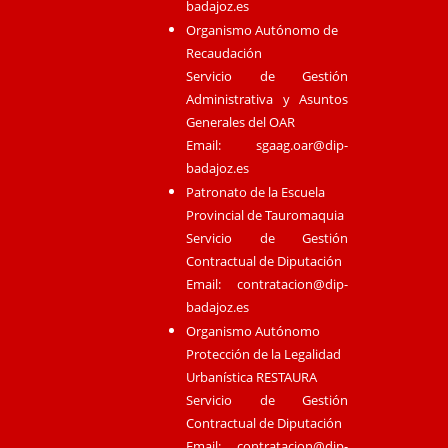
badajoz.es
Organismo Autónomo de
Recaudación
Servicio de Gestión
Administrativa y Asuntos
Generales del OAR
Email:
sgaag.oar@dip-
badajoz.es
Patronato de la Escuela
Provincial de Tauromaquia
Servicio de Gestión
Contractual de Diputación
Email:
contratacion@dip-
badajoz.es
Organismo Autónomo
Protección de la Legalidad
Urbanística RESTAURA
Servicio de Gestión
Contractual de Diputación
Email:
contratacion@dip-