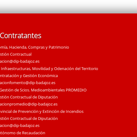
 Contratantes
omía, Hacienda, Compras y Patrimonio
estión Contractual
tacion@dip-badajoz.es
 Infraestructuras, Movilidad y Odenación del Territorio
ontratación y Gestión Económica
tacionfomento@dip-badajoz.es
 Gestión de Scios. Medioambientales PROMEDIO
estión Contractual de Diputación
tacionpromedio@dip-badajoz.es
vincial de Prevención y Extinción de Incendios
estión Contractual de Diputación
tacion@dip-badajoz.es
utónomo de Recaudación