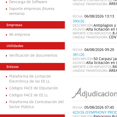
Descarga de Software
ÁRE
UNIDAD TRAMITADORA:
Soporte empresas (Nueva
ventana)
06/08/2026 13:13
390/26
Empresas
Antiplagios y 
DESCRIPCIÓN:
Alta licitación en 
ASUNTO:
8.
IMPORTE CON IMPUESTOS:
Mi empresa
CEN
UNIDAD TRAMITADORA:
Utilidades
04/08/2026 09:20
381/26
Verificación de documentos
50 Carpas/ ja
DESCRIPCIÓN:
Alta licitación en 
ASUNTO:
84
Enlaces
IMPORTE CON IMPUESTOS:
ÁRE
UNIDAD TRAMITADORA:
Plataforma de Licitación
Electrónica de las EE.LL.
Códigos FACE de Diputación
A
djudicacio
Códigos FACE de EE.LL
Plataforma de Contratación del
Sector Público
05/08/2026 07:45
423/26 (SYMPHONY PROD
Patrocinio Pu
DESCRIPCIÓN: