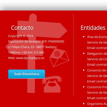
Contacto
Entidades
Copyright © 2014
Área de Econ
Diputación de Badajoz - CIF: P0600000D
Servicio de G
c/ Felipe Checa, 23 - 06071 Badajoz
Email:
contra
Teléfono: +34 924 212 400
Delegación de
Web:
www.dip-badajoz.es
Servicio de C
Email:
contra
Consorcio de
Sede Electrónica
Servicio de G
Email:
contra
Consorcio Pro
Servicio de G
Email:
contra
Organismo A