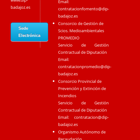
www.dip-
Email:
badajoz.es
contratacionfomento@dip-
badajoz.es
Consorcio de Gestión de
Sede
Scios. Medioambientales
Electrónica
PROMEDIO
Servicio de Gestión
Contractual de Diputación
Email:
contratacionpromedio@dip-
badajoz.es
Consorcio Provincial de
Prevención y Extinción de
Incendios
Servicio de Gestión
Contractual de Diputación
Email:
contratacion@dip-
badajoz.es
Organismo Autónomo de
Recaudación