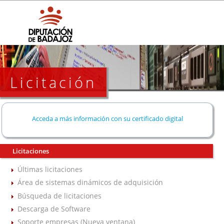
Licitación
Acceda a más información con su certificado digital
Licitaciones
Últimas licitaciones
Área de sistemas dinámicos de adquisición
Búsqueda de licitaciones
Descarga de Software
Soporte empresas (Nueva ventana)