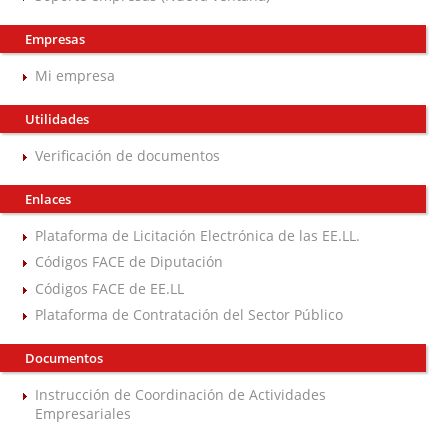
Empresas
Mi empresa
Utilidades
Verificación de documentos
Enlaces
Plataforma de Licitación Electrónica de las EE.LL.
Códigos FACE de Diputación
Códigos FACE de EE.LL
Plataforma de Contratación del Sector Público
Documentos
Instrucción de Coordinación de Actividades
Empresariales